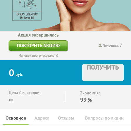
Акция завершилась
7
ПОВТОРИТЬ АКЦИЮ
Получили:
Человек проголосовало: 0
ПОЛУЧИТЬ
0
руб.
Цена без скидки:
Экономия:
∞
99
%
Основное
Адреса
Отзывы
Вопросы по акции