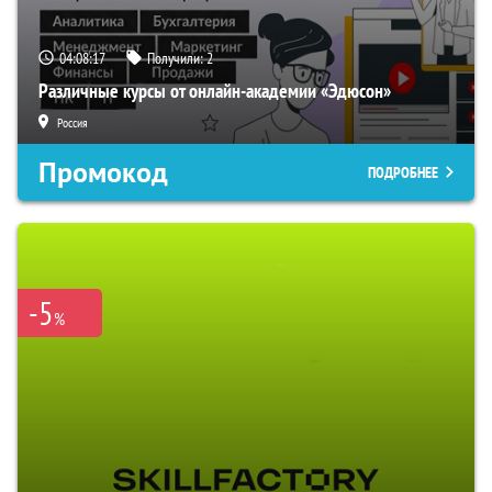
04:08:16
Получили:
2
Различные курсы от онлайн-академии «Эдюсон»
Россия
Промокод
ПОДРОБНЕЕ
-5
%