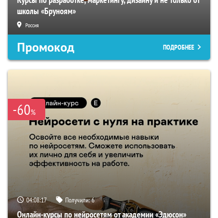
школы «Бруноям»
Россия
Промокод
ПОДРОБНЕЕ
-60
%
04:08:16
Получили:
6
Онлайн-курсы по нейросетям от академии «Эдюсон»