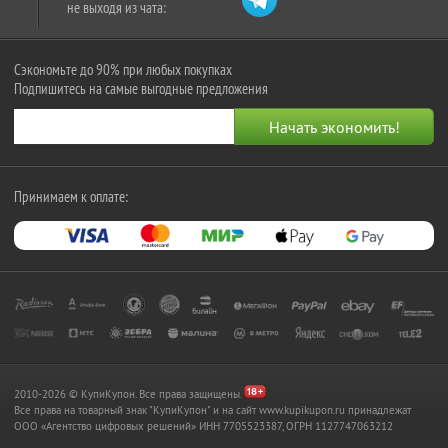
не выходя из чата:
Сэкономьте до 90% при любых покупках
Подпишитесь на самые выгодные предложения
Принимаем к оплате:
2010-2026 © КупиКупон. Все права защищены.
Все права на товарный знак "КупиКупон" и на сайт www.kupikupon.ru принадлежат
OOO «Агентство цифровых решений» ИНН 7705523387, ОГРН 1127747063212