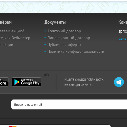
тнёрам
Документы
Кон
елаем акцию!
Агентский договор
spro
е, как Вебмастер
Лицензионный договор
Связ
е акции
Публичная оферта
Политика конфиденциальности
Ищите скидки поблизости,
не выходя из чата: