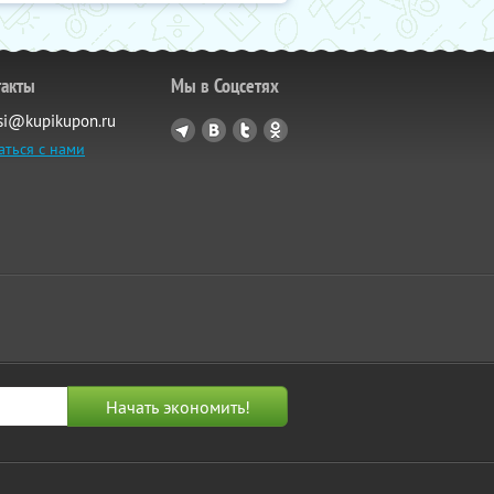
такты
Мы в Соцсетях
si@kupikupon.ru
аться с нами