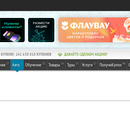
КУПИЛИ:
141 630 810
КУПОНОВ
ДАВАЙТЕ СДЕЛАЕМ АКЦИЮ!
27
1
31
26
13
12
86
ния
Авто
Обучение
Товары
Туры
Услуги
ПолучиКупон