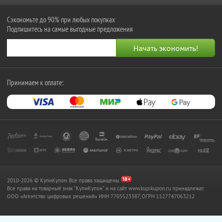
Сэкономьте до 90% при любых покупках
Подпишитесь на самые выгодные предложения
Принимаем к оплате:
2010-2026 © КупиКупон. Все права защищены.
Все права на товарный знак "КупиКупон" и на сайт www.kupikupon.ru принадлежат
OOO «Агентство цифровых решений» ИНН 7705523387, ОГРН 1127747063212