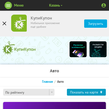
Меню
Казань
КупиКупон
Мобильное приложение
Загрузить
ещё удобнее
Авто
Главная
Авто
Показать на карте
По рейтингу