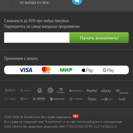
не выходя из чата:
Сэкономьте до 90% при любых покупках
Подпишитесь на самые выгодные предложения
Принимаем к оплате:
2010-2026 © КупиКупон. Все права защищены.
Все права на товарный знак "КупиКупон" и на сайт www.kupikupon.ru принадлежат
OOO «Агентство цифровых решений» ИНН 7705523387, ОГРН 1127747063212