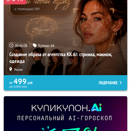
00:46:07
Купили:
64
Создание образа от агентства KK AI: стрижка, макияж,
одежда
Россия
499
ПОДРОБНЕЕ
от
руб.
до
6400
руб.