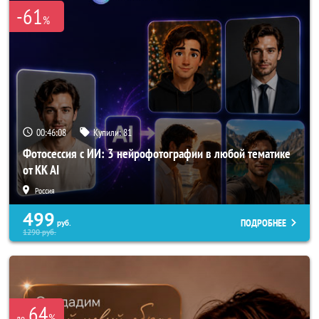
-61
%
00:46:07
Купили:
81
Фотосессия с ИИ: 3 нейрофотографии в любой тематике
от KK AI
Россия
499
ПОДРОБНЕЕ
руб.
1290
руб.
64
%
до