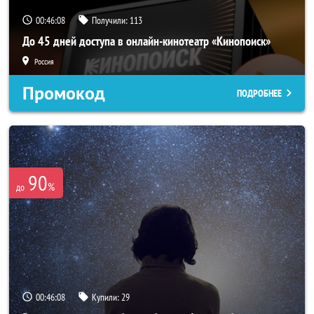
00:46:07
Получили:
113
До 45 дней доступа в онлайн-кинотеатр «Кинопоиск»
Россия
Промокод
ПОДРОБНЕЕ
90
%
до
00:46:07
Купили:
29