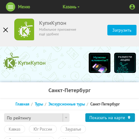
Меню
Казань
КупиКупон
Мобильное приложение
Загрузить
ещё удобнее
Санкт-Петербург
Главная
Туры
Экскурсионные туры
Санкт-Петербург
Показать на карте
По рейтингу
Кавказ
Юг России
Зауралье