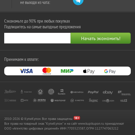
не выходя из чата:
Сэкономьте до 90% при любых покупках
Подпишитесь на самые выгодные предложения
Принимаем к оплате:
2010-2026 © КупиКупон. Все права защищены.
Все права на товарный знак "КупиКупон" и на сайт www.kupikupon.ru принадлежат
OOO «Агентство цифровых решений» ИНН 7705523387, ОГРН 1127747063212