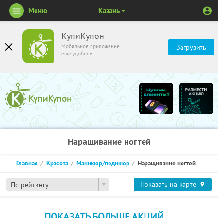
Меню
Казань
КупиКупон
Мобильное приложение
Загрузить
ещё удобнее
Наращивание ногтей
Главная
Красота
Маникюр/педикюр
Наращивание ногтей
Показать на карте
По рейтингу
ПОКАЗАТЬ БОЛЬШЕ АКЦИЙ