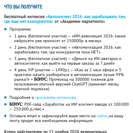
ЧТО ВЫ ПОЛУЧИТЕ
Бесплатный интенсив
«Автоконтент 2026: как зарабатывать там,
где еще нет конкурентов»
от «Академии маркетинга»
Программа:
1 день (бесплатное участие) — «ИИ-революция 2026: какие
нейросети уже приносят от 150000р. в месяц»
2 день (бесплатное участие) — «Автоматизация 2026: как
зарабатывать там, где конкурентов пока НЕТ»
3 день (бесплатное участие) — «Деньги на ИИ-аватарах и
автоконтенте: как выйти на первые заказы за 7 дней»
4 день ViP (участие — 1490р.) — «Как за 2 часа эфира и 3
практики начать разбираться в автоматизации лучше 99%
рынка?» +
БОНУС:
Промокод на 300000 токенов для
пользования платной версией ChatGPT (заменяет месяц
платной подписки)
Подробнее о
программе интенсива
БОНУС:
PDF-гайд «Заработок на ИИ контент-заводе от 100.000
— 250.000 р./мес.»
Оставьте email и зафиксируйте ваше место на
сайте
, на вашу
почту придет вся необходимая информация
Купон действителен по 11 ноября 2026 включительно