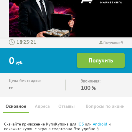
4
:
:
Получили:
0
руб.
Цена без скидки:
Экономия:
∞
100
%
Основное
Адреса
Отзывы
Вопросы по акции
Скачайте приложение КупиКупона для
IOS
или
Android
и
покажите купон с экрана смартфона. Это удобно :)