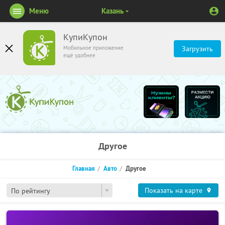
Меню
Казань
КупиКупон
Мобильное приложение
Загрузить
ещё удобнее
Другое
Главная
Авто
Другое
Показать на карте
По рейтингу