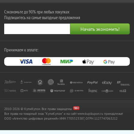
Сэкономьте до 90% при любых покупках
Подпишитесь на самые выгодные предложения
Принимаем к оплате:
2010-2026 © КупиКупон. Все права защищены.
Все права на товарный знак "КупиКупон" и на сайт www.kupikupon.ru принадлежат
OOO «Агентство цифровых решений» ИНН 7705523387, ОГРН 1127747063212