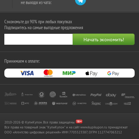
не выходя из чата:
Сэкономьте до 90% при любых покупках
Подпишитесь на самые выгодные предложения
Принимаем к оплате:
2010-2026 © КупиКупон. Все права защищены.
Все права на товарный знак "КупиКупон" и на сайт www.kupikupon.ru принадлежат
OOO «Агентство цифровых решений» ИНН 7705523387, ОГРН 1127747063212