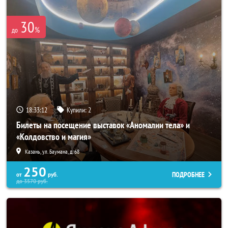
30
%
до
18:33:11
Купили:
2
Билеты на посещение выставок «Аномалии тела» и
«Колдовство и магия»
Казань, ул. Баумана, д. 68
250
ПОДРОБНЕЕ
от
руб.
до
3570
руб.