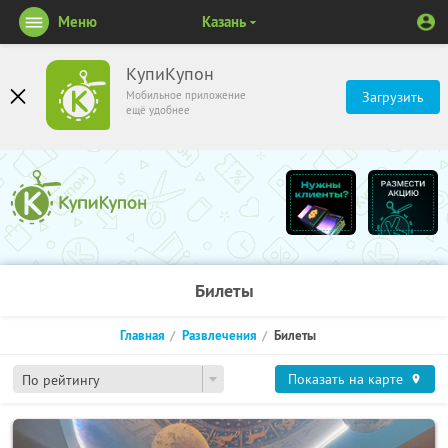
Меню
Казань
КупиКупон
Мобильное приложение
Загрузить
ещё удобнее
Билеты
Главная
Развлечения
Билеты
Показать на карте
По рейтингу