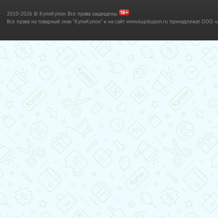
2010-2026 © КупиКупон. Все права защищены.
Все права на товарный знак "КупиКупон" и на сайт www.kupikupon.ru принадлежат OO