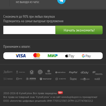
не выходя из чата:
Сэкономьте до 90% при любых покупках
Подпишитесь на самые выгодные предложения
Принимаем к оплате:
2010-2026 © КупиКупон. Все права защищены.
Все права на товарный знак "КупиКупон" и на сайт www.kupikupon.ru принадлежат
OOO «Агентство цифровых решений» ИНН 7705523387, ОГРН 1127747063212