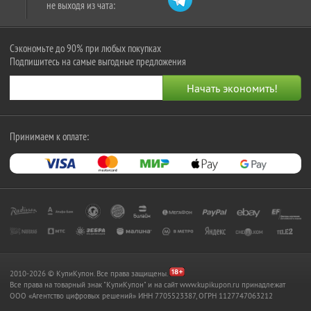
не выходя из чата:
Сэкономьте до 90% при любых покупках
Подпишитесь на самые выгодные предложения
Принимаем к оплате:
2010-2026 © КупиКупон. Все права защищены.
Все права на товарный знак "КупиКупон" и на сайт www.kupikupon.ru принадлежат
OOO «Агентство цифровых решений» ИНН 7705523387, ОГРН 1127747063212