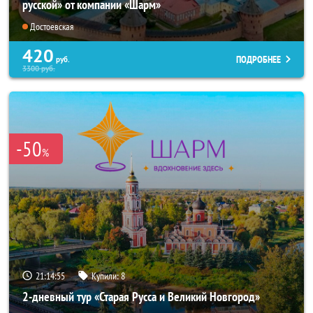
русской» от компании «Шарм»
Достоевская
420
ПОДРОБНЕЕ
руб.
3300
руб.
-50
%
21:14:55
Купили:
8
2-дневный тур «Старая Русса и Великий Новгород»