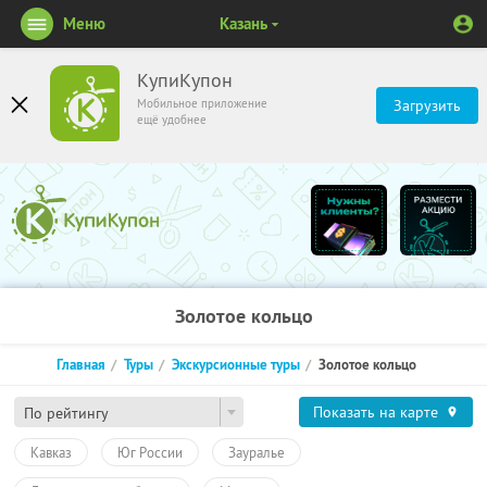
Меню
Казань
КупиКупон
Мобильное приложение
Загрузить
ещё удобнее
Золотое кольцо
Главная
Туры
Экскурсионные туры
Золотое кольцо
Показать на карте
По рейтингу
Кавказ
Юг России
Зауралье