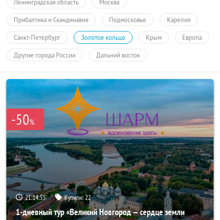
Ленинградская область
Москва
Прибалтика и Скандинавия
Подмосковье
Карелия
Санкт-Петербург
Золотое кольцо
Крым
Европа
Другие города России
Дальний восток
-50
%
21:14:55
Купили:
22
1-дневный тур «Великий Новгород — сердце земли