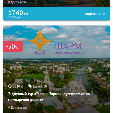
Достоевская
1740
ПОДРОБНЕЕ
руб.
13900
руб.
-50
%
21:14:55
Купили:
30
2-дневный тур «Тверь и Торжок: путешествие по
государевой дороге»
Достоевская