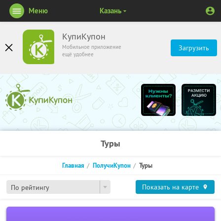
Меню
Казань
КупиКупон
Мобильное приложение
Загрузить
ещё удобнее
Туры
Главная
ПолучиКупон
Туры
Показать на карте
По рейтингу