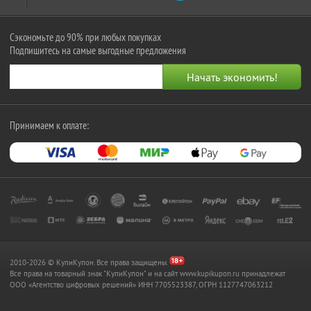
Сэкономьте до 90% при любых покупках
Подпишитесь на самые выгодные предложения
Принимаем к оплате:
2010-2026 © КупиКупон. Все права защищены.
Все права на товарный знак "КупиКупон" и на сайт www.kupikupon.ru принадлежат
OOO «Агентство цифровых решений» ИНН 7705523387, ОГРН 1127747063212