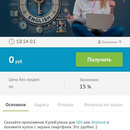
4
:
:
Получили:
0
руб.
Цена без скидки:
Экономия:
∞
15
%
Основное
Адреса
Отзывы
Вопросы по акции
Скачайте приложение КупиКупона для
IOS
или
Android
и
покажите купон с экрана смартфона. Это удобно :)