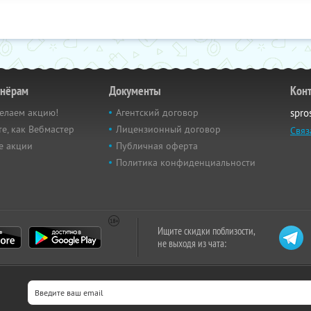
тнёрам
Документы
Кон
елаем акцию!
Агентский договор
spro
е, как Вебмастер
Лицензионный договор
Связ
е акции
Публичная оферта
Политика конфиденциальности
Ищите скидки поблизости,
не выходя из чата: