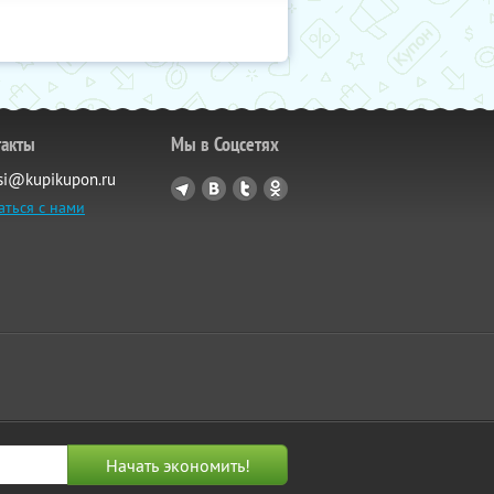
такты
Мы в Соцсетях
si@kupikupon.ru
аться с нами