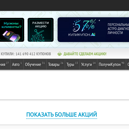
КУПИЛИ:
141 690 412
КУПОНОВ
ДАВАЙТЕ СДЕЛАЕМ АКЦИЮ!
27
1
31
26
13
14
90
ния
Авто
Обучение
Товары
Туры
Услуги
ПолучиКупон
ПОКАЗАТЬ БОЛЬШЕ АКЦИЙ