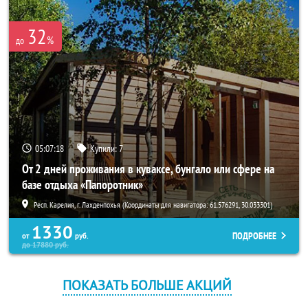
32
%
до
05:07:18
Купили:
7
От 2 дней проживания в куваксе, бунгало или сфере на
базе отдыха «Папоротник»
Респ. Карелия, г. Лахденпохья (Координаты для навигатора: 61.576291, 30.033301)
1330
ПОДРОБНЕЕ
от
руб.
до
17880
руб.
ПОКАЗАТЬ БОЛЬШЕ АКЦИЙ