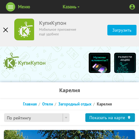
Меню
Казань
КупиКупон
Мобильное приложение
Загрузить
ещё удобнее
Карелия
Главная
Отели
Загородный отдых
Карелия
Показать на карте
По рейтингу