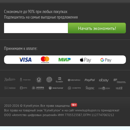
Сэкономьте до 90% при любых покупках
Подпишитесь на самые выгодные предложения
Принимаем к оплате:
2010-2026 © КупиКупон. Все права защищены.
Все права на товарный знак "КупиКупон" и на сайт www.kupikupon.ru принадлежат
OOO «Агентство цифровых решений» ИНН 7705523387, ОГРН 1127747063212