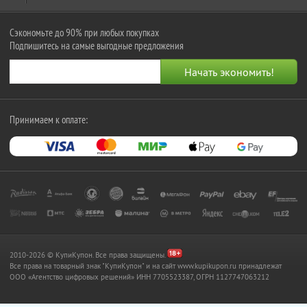
Сэкономьте до 90% при любых покупках
Подпишитесь на самые выгодные предложения
Принимаем к оплате:
2010-2026 © КупиКупон. Все права защищены.
Все права на товарный знак "КупиКупон" и на сайт www.kupikupon.ru принадлежат
OOO «Агентство цифровых решений» ИНН 7705523387, ОГРН 1127747063212