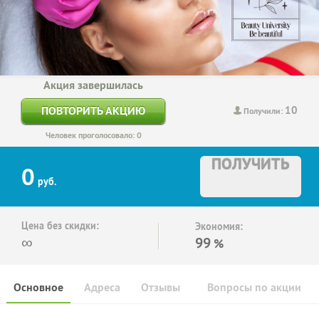
Акция завершилась
10
ПОВТОРИТЬ АКЦИЮ
Получили:
Человек проголосовало: 0
ПОЛУЧИТЬ
0
руб.
Цена без скидки:
Экономия:
∞
99
%
Основное
Адреса
Отзывы
Вопросы по акции