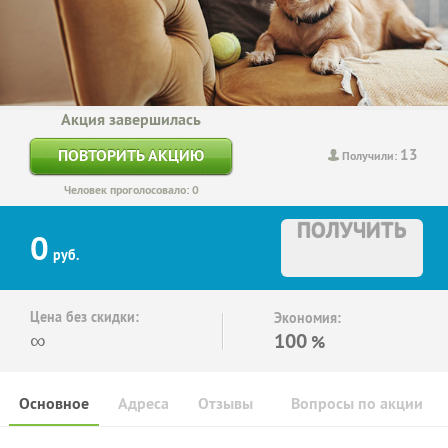
Акция завершилась
13
ПОВТОРИТЬ АКЦИЮ
Получили:
Человек проголосовало: 0
ПОЛУЧИТЬ
0
руб.
Цена без скидки:
Экономия:
∞
100
%
Основное
Адреса
Отзывы
Вопросы по акции