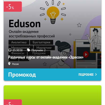
-5
%
03:30:57
Получили:
2
Различные курсы от онлайн-академии «Эдюсон»
Россия
Промокод
ПОДРОБНЕЕ
-5