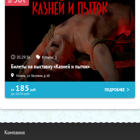
%
до
05:29:36
Купили:
1
Билеты на выставку «Казней и пыток»
Казань, ул. Баумана, д. 68
185
ПОДРОБНЕЕ
от
руб.
до
2670
руб.
Компания