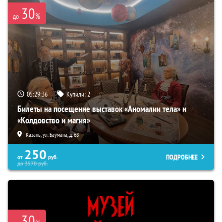
30
%
до
05:29:36
Купили:
2
Билеты на посещение выставок «Аномалии тела» и
«Колдовство и магия»
Казань, ул. Баумана, д. 68
250
ПОДРОБНЕЕ
от
руб.
до
3570
руб.
30