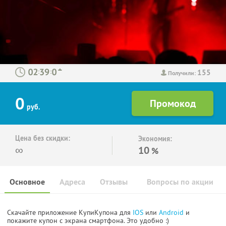
155
:
:
Получили:
0
руб.
Цена без скидки:
Экономия:
∞
10
%
Основное
Адреса
Отзывы
Вопросы по акции
Скачайте приложение КупиКупона для
IOS
или
Android
и
покажите купон с экрана смартфона. Это удобно :)