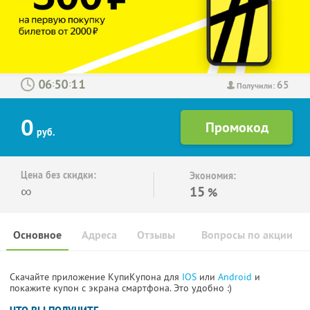
65
:
:
Получили:
0
руб.
Цена без скидки:
Экономия:
∞
15
%
Основное
Адреса
Отзывы
Вопросы по акции
Скачайте приложение КупиКупона для
IOS
или
Android
и
покажите купон с экрана смартфона. Это удобно :)