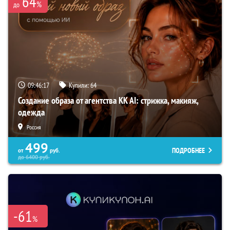
64
%
до
09:46:16
Купили:
64
Создание образа от агентства KK AI: стрижка, макияж,
одежда
Россия
499
ПОДРОБНЕЕ
от
руб.
до
6400
руб.
-61
%