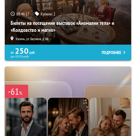
09:46:16
Купили:
2
Билеты на посещение выставок «Аномалии тела» и
«Колдовство и магия»
Казань, ул. Баумана, д. 68
250
ПОДРОБНЕЕ
от
руб.
до
3570
руб.
-61
%