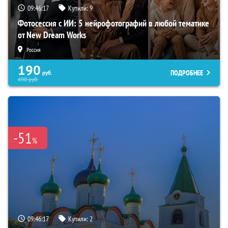
09:46:16
Купили:
9
Фотосессия с ИИ: 5 нейрофотографий в любой тематике
от New Dream Works
Россия
190
ПОДРОБНЕЕ
руб.
490
руб.
-51
%
09:46:16
Купили:
2