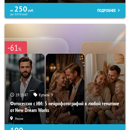
250
ПОДРОБНЕЕ
от
руб.
до
3570
руб.
-61
%
19:15:45
Купили:
9
Фотосессия с ИИ: 5 нейрофотографий в любой тематике
от New Dream Works
Россия