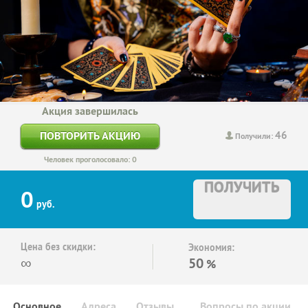
Акция завершилась
46
ПОВТОРИТЬ АКЦИЮ
Получили:
Человек проголосовало: 0
ПОЛУЧИТЬ
0
руб.
Цена без скидки:
Экономия:
∞
50
%
Основное
Адреса
Отзывы
Вопросы по акции