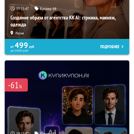
19:15:45
Купили:
64
Создание образа от агентства KK AI: стрижка, макияж,
одежда
Россия
499
ПОДРОБНЕЕ
от
руб.
до
6400
руб.
-61
%
19:15:45
Купили:
81