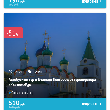
190
ПОДРОБНЕЕ
руб.
490
руб.
-51
%
19:15:45
Купили:
2
Автобусный тур в Великий Новгород от туроператора
«ХохломаТур»
Сенная площадь
510
ПОДРОБНЕЕ
руб.
5190
руб.