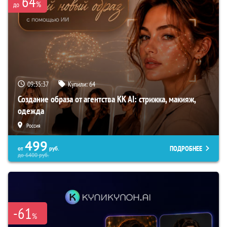
64
%
до
09:35:36
Купили:
64
Создание образа от агентства KK AI: стрижка, макияж,
одежда
Россия
499
ПОДРОБНЕЕ
от
руб.
до
6400
руб.
-61
%