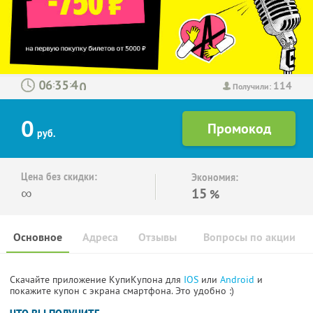
114
:
:
Получили:
0
руб.
Цена без скидки:
Экономия:
∞
15
%
Основное
Адреса
Отзывы
Вопросы по акции
Скачайте приложение КупиКупона для
IOS
или
Android
и
покажите купон с экрана смартфона. Это удобно :)