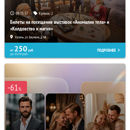
09:35:36
Купили:
2
Билеты на посещение выставок «Аномалии тела» и
«Колдовство и магия»
Казань, ул. Баумана, д. 68
250
ПОДРОБНЕЕ
от
руб.
до
3570
руб.
-61
%