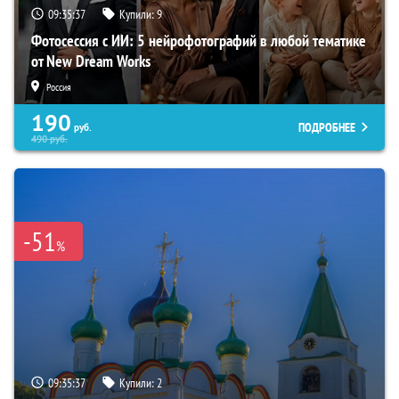
09:35:36
Купили:
9
Фотосессия с ИИ: 5 нейрофотографий в любой тематике
от New Dream Works
Россия
190
ПОДРОБНЕЕ
руб.
490
руб.
-51
%
09:35:36
Купили:
2