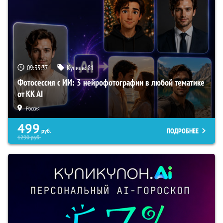
09:35:36
Купили:
81
Фотосессия с ИИ: 3 нейрофотографии в любой тематике
от KK AI
Россия
499
ПОДРОБНЕЕ
руб.
1290
руб.