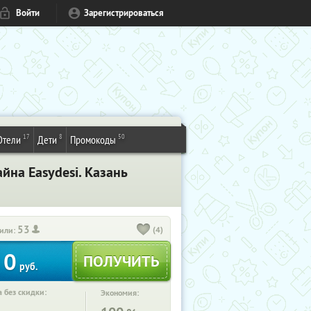
Войти
Зарегистрироваться
17
8
50
Отели
Дети
Промокоды
йна Easydesi. Казань
53
(4)
или:
0
руб.
 без скидки:
Экономия: