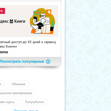
0%
латный доступ до 45 дней к сервису
екс Книги»
латно
Посмотреть популярные
и
Обучение
ышение квалификации
айн-курсы
ПолучиКупон
Показать все
чение
Обучение