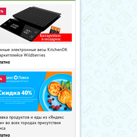
0%
нные электронные весы KitchenOK
аркетплейсе Wildberries
латно
%
авка продуктов и еды из «Яндекс
и» во всех городах присутствия
иса
латно