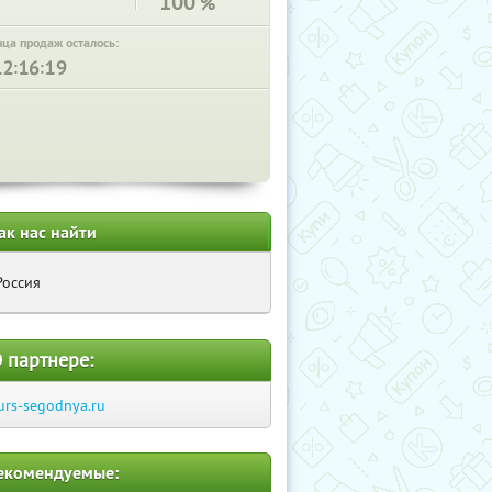
100
%
нца продаж осталось:
:
:
ак нас найти
Россия
 партнере:
urs-segodnya.ru
екомендуемые: