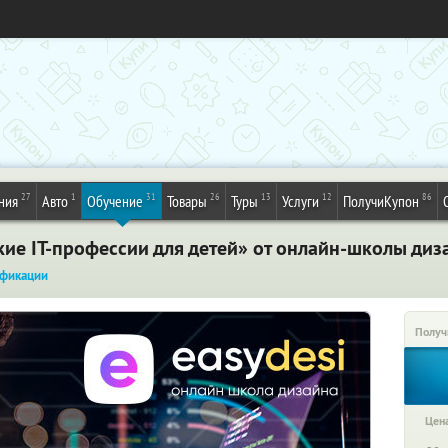
27
1
31
26
13
12
86
ния
Авто
Обучение
Товары
Туры
Услуги
ПолучиКупон
ие IT-профессии для детей» от онлайн-школы диза
фикации
Получ
Цена