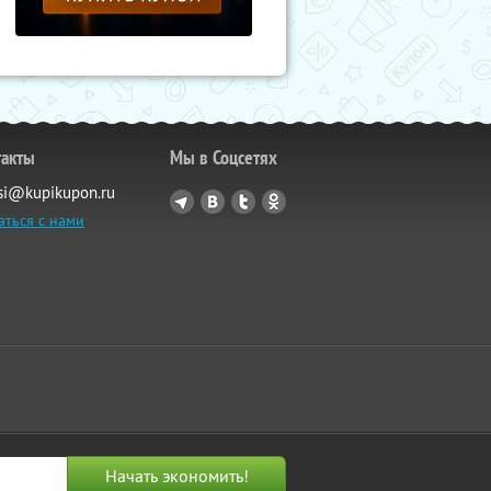
такты
Мы в Соцсетях
si@kupikupon.ru
аться с нами