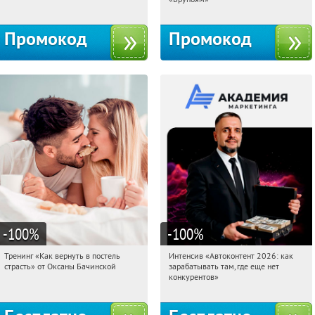
Промокод
Промокод
-100
%
-100
%
Тренинг «Как вернуть в постель
Интенсив «Автоконтент 2026: как
15:16:14
Получили:
16
15:16:14
Получили:
4
страсть» от Оксаны Бачинской
зарабатывать там, где еще нет
Россия
Россия
конкурентов»