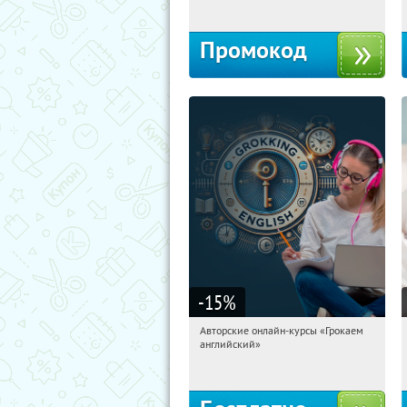
Промокод
-15
%
Авторские онлайн-курсы «Грокаем
15:16:14
Получили:
4
английский»
Россия