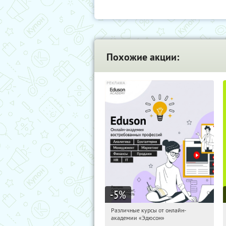
Похожие акции:
-5
%
Различные курсы от онлайн-
15:16:14
Получили:
2
академии «Эдюсон»
Россия