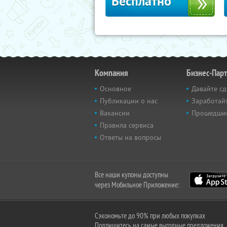
Бесплатно
Компания
Бизнес-Пар
Основное
Давайте сд
Публикации о нас
Заработайт
Вакансии
Прошедши
Правила сервиса
Ответы на вопросы
Все наши купоны доступны
через Мобильное Приложение:
Сэкономьте до 90% при любых покупках
Подпишитесь на самые выгодные предложения