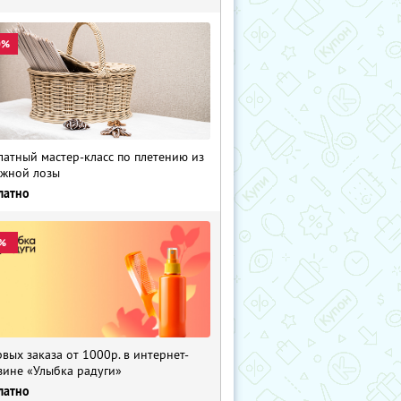
0%
латный мастер-класс по плетению из
жной лозы
латно
%
рвых заказа от 1000р. в интернет-
зине «Улыбка радуги»
латно