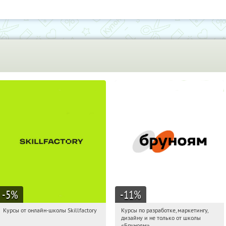
-5
%
-11
%
Курсы от онлайн-школы Skillfactory
Курсы по разработке, маркетингу,
15:16:14
Получи первым!
15:16:14
Получи первым!
дизайну и не только от школы
Россия
Россия
«Бруноям»