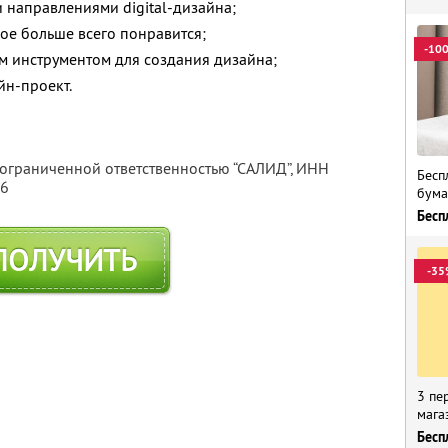
 направлениями digital-дизайна;
ое больше всего понравится;
-10
м инструментом для создания дизайна;
йн-проект.
 ограниченной ответственностью “САЛИД”,
ИНН
Бесп
76
бума
Бесп
ПОЛУЧИТЬ
-35
3 пе
мага
Бесп