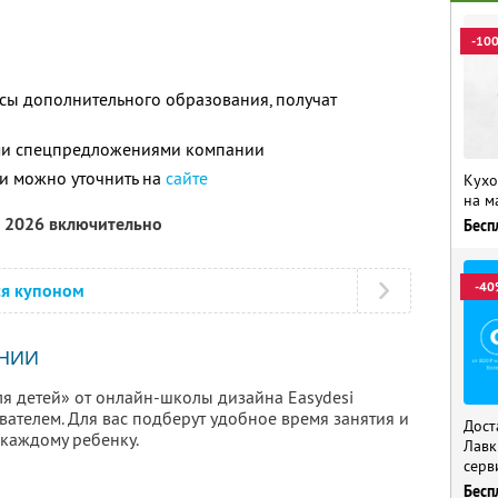
-10
сы дополнительного образования, получат
ими спецпредложениями компании
и можно уточнить на
сайте
Кухо
на м
а 2026 включительно
Бесп
-40
ся купоном
НИИ
ля детей» от онлайн-школы дизайна Easydesi
ателем. Для вас подберут удобное время занятия и
Дост
каждому ребенку.
Лавк
серв
Бесп