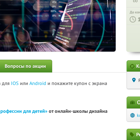
∞
До ко
Вопросы по акции
К
а для
IOS
или
Android
и покажите купон с экрана
О
профессии для детей»
от онлайн-школы дизайна
k
Р