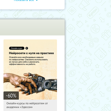
-60
%
Онлайн-курсы по нейросетям от
15:16:14
Получили:
6
академии «Эдюсон»
Москва