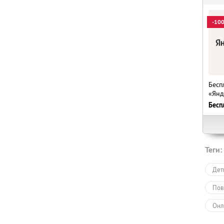
-10
Бесп
«Янд
Бесп
Теги:
Дет
Пов
Онл
Обу