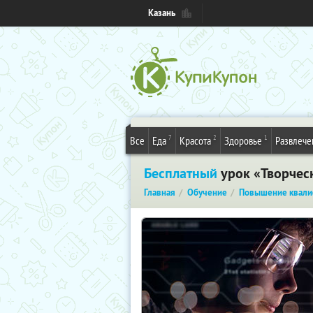
Казань
7
2
1
Все
Еда
Красота
Здоровье
Развлече
Бесплатный
урок «Творческ
Главная
Обучение
Повышение квали