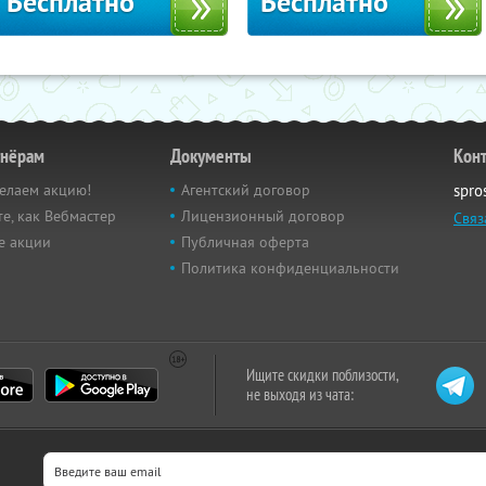
Бесплатно
Бесплатно
тнёрам
Документы
Кон
елаем акцию!
Агентский договор
spro
е, как Вебмастер
Лицензионный договор
Связ
е акции
Публичная оферта
Политика конфиденциальности
Ищите скидки поблизости,
не выходя из чата: