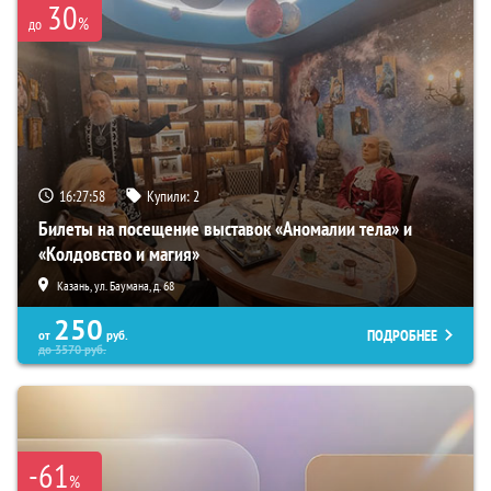
30
%
до
16:27:57
Купили:
2
Билеты на посещение выставок «Аномалии тела» и
«Колдовство и магия»
Казань, ул. Баумана, д. 68
250
ПОДРОБНЕЕ
от
руб.
до
3570
руб.
-61
%