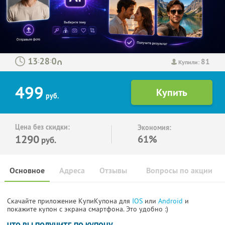
81
:
:
Купили:
499
руб.
Цена без скидки:
Экономия:
1290
61%
руб.
Основное
Адреса
Отзывы
Вопросы по акции
Скачайте приложение КупиКупона для
IOS
или
Android
и
покажите купон с экрана смартфона. Это удобно :)