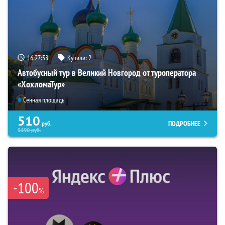
16:27:57
Купили:
2
Автобусный тур в Великий Новгород от туроператора
«ХохломаТур»
Сенная площадь
510
ПОДРОБНЕЕ
руб.
5190
руб.
-100
%