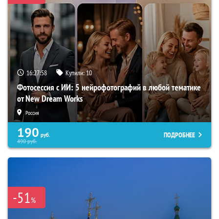
16:27:57
Купили:
10
Фотосессия с ИИ: 5 нейрофотографий в любой тематике
от New Dream Works
Россия
190
ПОДРОБНЕЕ
руб.
490
руб.
-51
%