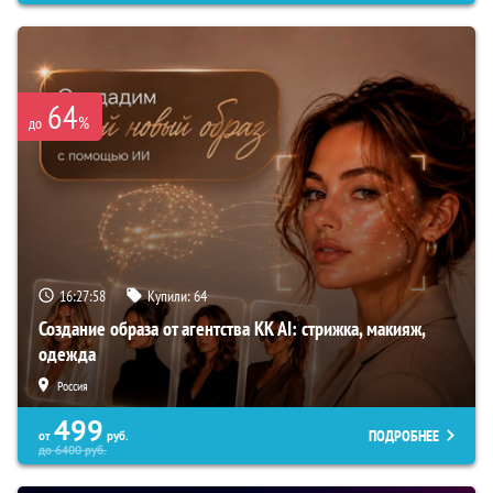
64
%
до
16:27:57
Купили:
64
Создание образа от агентства KK AI: стрижка, макияж,
одежда
Россия
499
ПОДРОБНЕЕ
от
руб.
до
6400
руб.