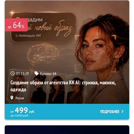
64
%
до
03:13:28
Купили:
64
Создание образа от агентства KK AI: стрижка, макияж,
одежда
Россия
499
ПОДРОБНЕЕ
от
руб.
до
6400
руб.