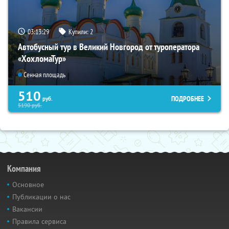
03:13:28
Купили:
2
Автобусный тур в Великий Новгород от туроператора
«ХохломаТур»
Сенная площадь
510
ПОДРОБНЕЕ
руб.
5190
руб.
Компания
Основное
Публикации о нас
Вакансии
Правила сервиса