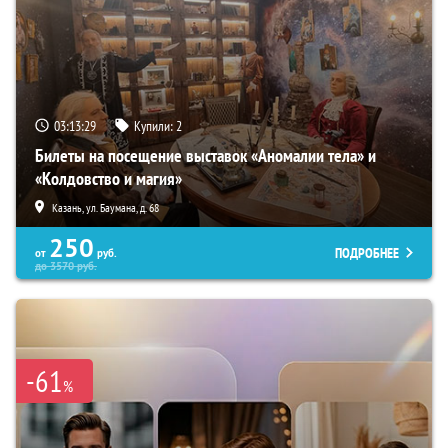
03:13:28
Купили:
2
Билеты на посещение выставок «Аномалии тела» и
«Колдовство и магия»
Казань, ул. Баумана, д. 68
250
ПОДРОБНЕЕ
от
руб.
до
3570
руб.
-61
%