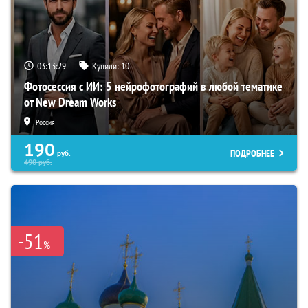
03:13:28
Купили:
10
Фотосессия с ИИ: 5 нейрофотографий в любой тематике
от New Dream Works
Россия
190
ПОДРОБНЕЕ
руб.
490
руб.
-51
%