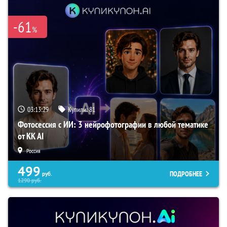
-61
%
03:13:28
Купили:
81
Фотосессия с ИИ: 3 нейрофотографии в любой тематике
от KK AI
Россия
499
ПОДРОБНЕЕ
руб.
1290
руб.