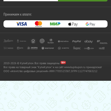
Принимаем к оплате:
2010-2026 © КупиКупон. Все права защищены.
Все права на товарный знак "КупиКупон" и на сайт www.kupikupon.ru принадлежат
OOO «Агентство цифровых решений» ИНН 7705523387, ОГРН 1127747063212