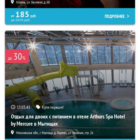
Казань, ул. Баумана, д. 68
185
ПОДРОБНЕЕ
от
руб.
до
2670
руб.
30
%
до
13:03:42
Купи первым!
Отдых для двоих с питанием в отеле Arthurs Spa Hotel
by Mercure в Мытищах
Московская обл., г. Мытищи, д. Ларево, ул. Хвойная, стр. 26