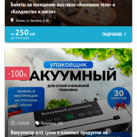
Билеты на посещение выставок «Аномалии тела» и
«Колдовство и магия»
Казань, ул. Баумана, д. 68
250
ПОДРОБНЕЕ
от
руб.
до
3570
руб.
-100
%
13:03:42
Получили:
195
Вакууматор для сухих и влажных продуктов на