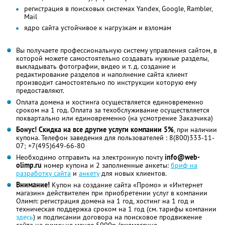
регистрация в поисковых системах Yandex, Google, Rambler,
Mail
ядро сайта устойчивое к нагрузкам и взломам
Вы получаете профессиональную систему управления сайтом, в
которой можете самостоятельно создавать нужные разделы,
выкладывать фотографии, видео и т. д. создание и
редактирование разделов и наполнение сайта клиент
производит самостоятельно по инструкции которую ему
предоставляют.
Оплата домена и хостинга осуществляется единовременно
сроком на 1 год. Оплата за техобслуживание осуществляется
поквартально или единовременно (на усмотрение Заказчика)
Бонус! Скидка на все другие услуги компании 5%
, при наличии
купона. Телефон заведения для пользователей : 8(800)333-11-
07; +7(495)649-66-80
Необходимо отправить на электронную почту
info@web-
olimp.ru
номер купона и 2 заполненные анкеты:
бриф на
разработку сайта
и
анкету
для новых клиентов.
Внимание!
Купон на создание сайта «Промо» и «Интернет
магазин» действителен при приобретении услуг в компании
Олимп: регистрация домена на 1 год, хостинг на 1 год и
техническая поддержка сроком на 1 год (см. тарифы компании
здесь
) и подписании договора на поисковое продвижение
сайта на сумму не менее 5000р./ежемесячно