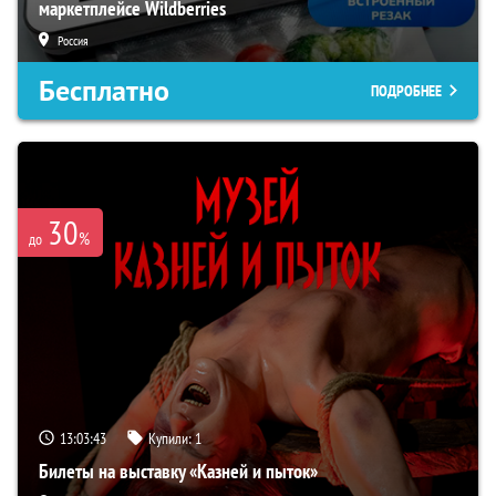
маркетплейсе Wildberries
Россия
Бесплатно
ПОДРОБНЕЕ
30
%
до
13:03:42
Купили:
1
Билеты на выставку «Казней и пыток»