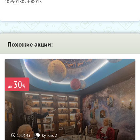
409501802300013
Похожие акции:
30
%
до
13:03:42
Купили:
2