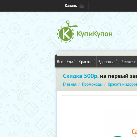
Казань
7
2
1
Все
Еда
Красота
Здоровье
Развлече
Скидка 500р.
на первый зак
Главная
Промокоды
Красота и здоро