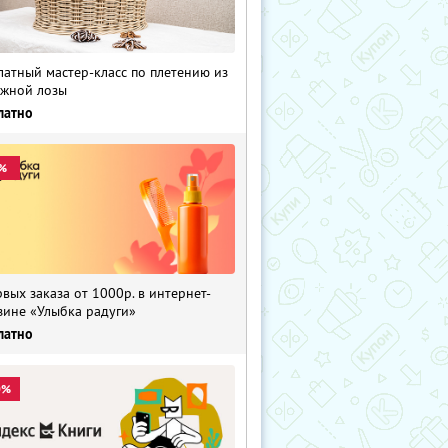
латный мастер-класс по плетению из
жной лозы
латно
%
рвых заказа от 1000р. в интернет-
зине «Улыбка радуги»
латно
0%