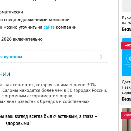
томатически
Кухо
ими спецпредложениями компании
на м
и можно уточнить на
сайте
компании
Бесп
а 2026 включительно
-40
ся купоном
НИИ
Дост
льная сеть оптик, которая занимает почти 30%
Лавк
 Салоны находятся более чем в 50 городах России.
серв
ин с огромным ассортиментом оправ,
Бесп
ых линз известных брендов и собственных
бы ваш взгляд всегда был счастливым, а глаза –
-10
здоровыми!