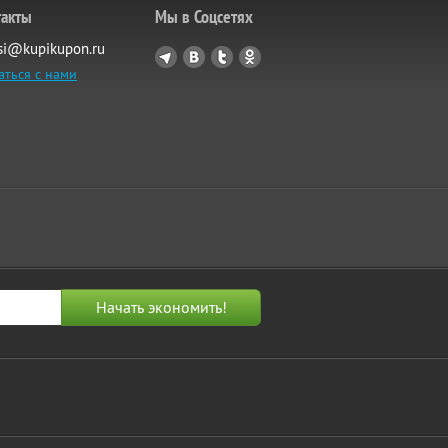
такты
Мы в Соцсетях
si@kupikupon.ru
аться с нами