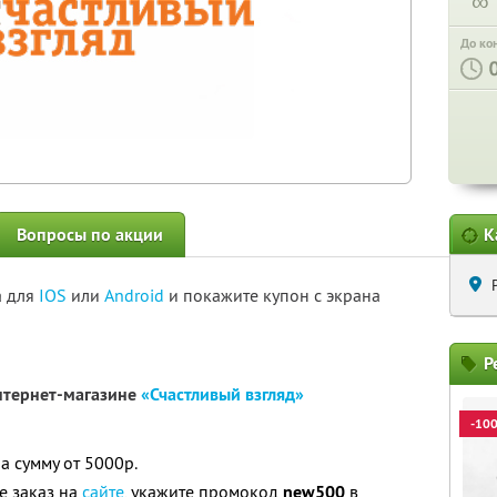
∞
До ко
Вопросы по акции
К
а для
IOS
или
Android
и покажите купон с экрана
Р
интернет-магазине
«Счастливый взгляд»
-10
а сумму от 5000р.
е заказ на
сайте
, укажите промокод
new500
в