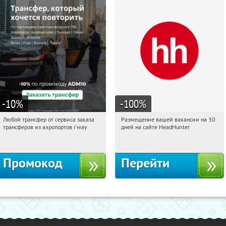
-10
%
-100
%
Любой трансфер от сервиса заказа
Размещение вашей вакансии на 30
06:06:24
Получи первым!
06:06:24
Получили:
2
трансферов из аэропортов i'way
дней на сайте HeadHunter
Россия
Россия
Промокод
Перейти