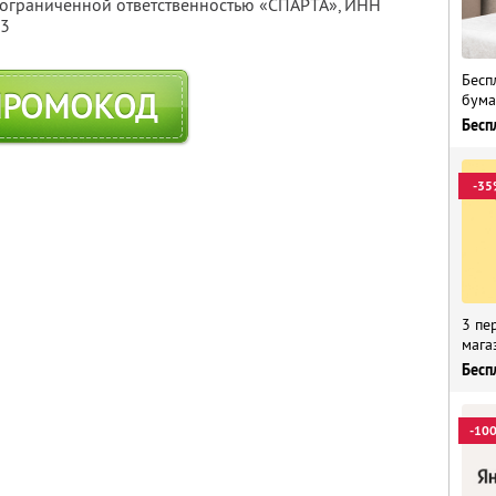
с ограниченной ответственностью «СПАРТА»,
ИНН
13
Бесп
ПРОМОКОД
бума
Бесп
-35
3 пе
мага
Бесп
-10