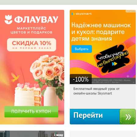
-100
%
Бесплатный вводный урок от
06:06:24
Получи первым!
онлайн-школы Skysmart
Россия
Перейти