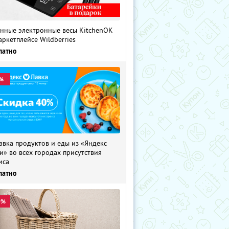
нные электронные весы KitchenOK
аркетплейсе Wildberries
латно
%
авка продуктов и еды из «Яндекс
и» во всех городах присутствия
иса
латно
0%