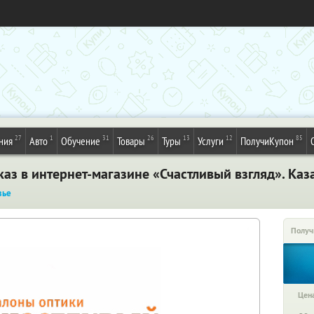
27
1
31
26
13
12
85
ния
Авто
Обучение
Товары
Туры
Услуги
ПолучиКупон
аз в интернет-магазине «Счастливый взгляд». Каз
вье
Получ
Цена