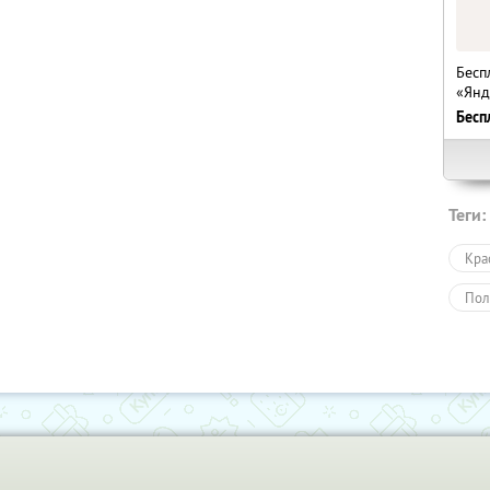
Бесп
«Янд
Бесп
Теги:
Кра
Пол