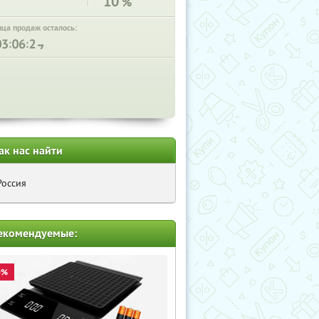
10
%
нца продаж осталось:
:
:
ак нас найти
Россия
екомендуемые:
0%