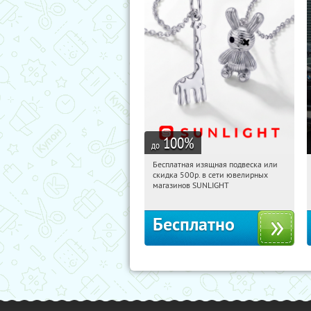
100
%
до
Бесплатная изящная подвеска или
06:06:24
Получили:
74
скидка 500р. в сети ювелирных
Россия
магазинов SUNLIGHT
Бесплатно