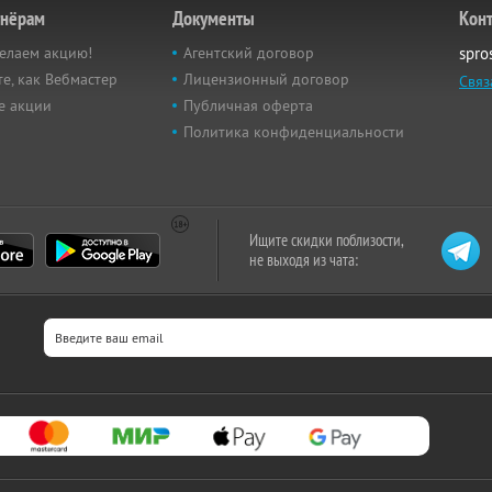
тнёрам
Документы
Кон
елаем акцию!
Агентский договор
spro
е, как Вебмастер
Лицензионный договор
Связ
е акции
Публичная оферта
Политика конфиденциальности
Ищите скидки поблизости,
не выходя из чата: