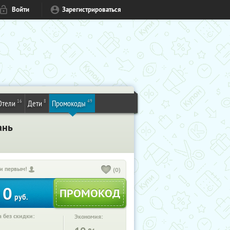
Войти
Зарегистрироваться
16
8
49
Отели
Дети
Промокоды
ань
и первым!
(0)
0
руб.
 без скидки:
Экономия: