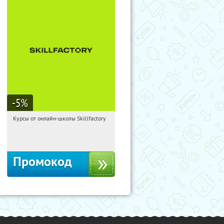
-5
%
Курсы от онлайн-школы Skillfactory
06:06:24
Получи первым!
Россия
Промокод