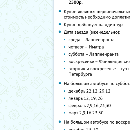
2500р.
Купон является первоначальным
стоимость необходимо доплатит
Купон действует на один тур
Дата заезда (еженедельно):
среда – Лаппеенранта
четверг – Иматра
суббота – Лаппеенранта
воскресенье – Финляндия «на
вторник и воскресенье – тур н
Петербурга
На большом автобусе по суббот
декабрь 22.12, 29.12
январь 12, 19, 26
февраль 2,9,16,23,30
март 2,9,16,23,30
На большом автобусе по воскре
декабрь 23, 30