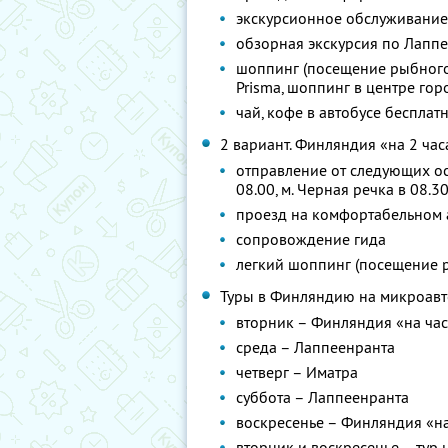
экскурсионное обслуживание
обзорная экскурсия по Лапп
шоппинг (посещение рыбного м
Prisma, шоппинг в центре гор
чай, кофе в автобусе бесплат
2 вариант. Финляндия «на 2 час
отправление от следующих оста
08.00, м. Черная речка в 08.3
проезд на комфортабельном 
сопровождение гида
легкий шоппинг (посещение р
Туры в Финляндию на микроавт
вторник – Финляндия «на ча
среда – Лаппеенранта
четверг – Иматра
суббота – Лаппеенранта
воскресенье – Финляндия «на
вторник и воскресенье – тур н