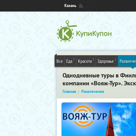
Казань
7
2
1
Все
Еда
Красота
Здоровье
Развлече
Однодневные туры в Финл
компании «Вояж-Тур». Экс
Главная
Развлечения