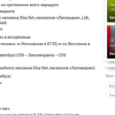
 на протяжении всего маршрута
Пер
«З
еенранте
агазина Disa fish, магазинов «Лапландия», Lidl,
Бе
ода)
но
а» в воскресенье:
25 
новок: м. Московская в 07.30, м. пл. Восстания в
по
0
Бе
автобусе СПб – Лаппеенранта – СПб
ыбного магазина Disa fish, магазинов «Лапландия»)
Теги:
обусе:
с»
Виз
Раз
 час»
а час с выездом в 9-10 часов утра из Санкт-