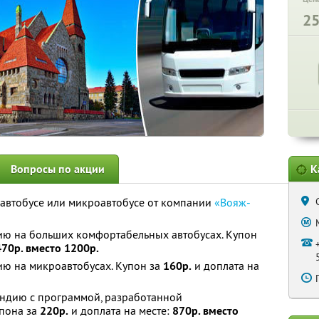
2
Вопросы по акции
К
автобусе или микроавтобусе от компании
«Вояж-
ю на больших комфортабельных автобусах. Купон
470р. вместо 1200р.
ю на микроавтобусах. Купон за
160р.
и доплата на
ндию с программой, разработанной
пона за
220р.
и доплата на месте:
870р. вместо