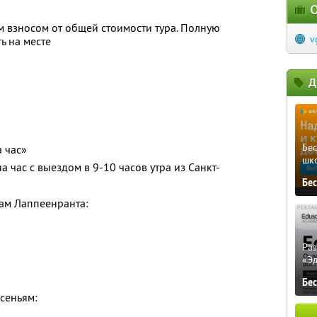
О
 взносом от общей стоимости тура. Полную
v
ь на месте
Д
Бе
 час»
шк
а час с выездом в 9-10 часов утра из Санкт-
Бе
ам Лаппеенранта:
Ра
«Э
Бе
сеньям: