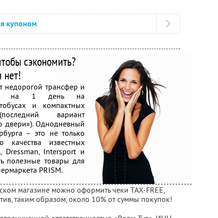
ся купоном
чтобы сэкономить?
 нет!
т недорогой трансфер и
дию на 1 день на
тобусах и компактных
 (последний вариант
до двери»). Однодневный
рбурга – это не только
о качества известных
 Dressman, Intersport и
ть полезные товары для
пермаркета PRISM.
нском магазине можно оформить чеки TAX-FREE,
тив, таким образом, около 10% от суммы покупок!