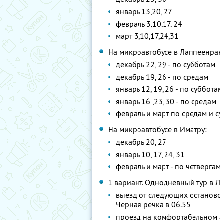
январь 13,20, 27
февраль 3,10,17, 24
март 3,10,17,24,31
На микроавтобусе в Лаппеенран
декабрь 22, 29 - по субботам
декабрь 19, 26 - по средам
январь 12, 19, 26 - по суббота
январь 16 ,23, 30 - по средам
февраль и март по средам и 
На микроавтобусе в Иматру:
декабрь 20, 27
январь 10, 17, 24, 31
февраль и март - по четверга
1 вариант. Однодневный тур в Л
выезд от следующих остановок:
Черная речка в 06.55
проезд на комфортабельном 