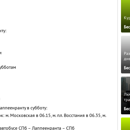
Кур
Бе
ту:
м
Ра
дне
субботам
Бе
Люб
м
тра
аппеенранту в субботу:
Бе
 м. Московская в 06.15, м. пл. Восстания в 06.35, м.
автобусе СПб – Лаппеенранта – СПб