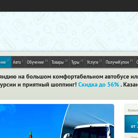
27
1
31
25
13
12
85
ния
Авто
Обучение
Товары
Туры
Услуги
ПолучиКупон
яндию на большом комфортабельном автобусе или
курсии и приятный шоппинг!
Скидка до 56%
. Каза
Купил
от
Цена