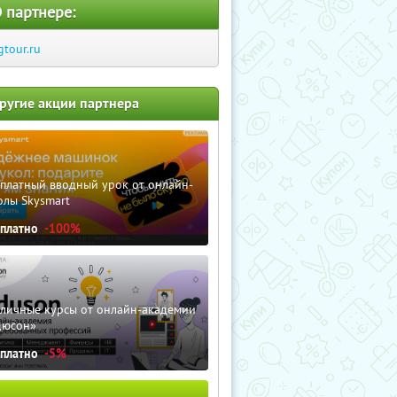
 партнере:
gtour.ru
ругие акции партнера
сплатный вводный урок от онлайн-
олы Skysmart
сплатно
-100%
зличные курсы от онлайн-академии
дюсон»
сплатно
-5%