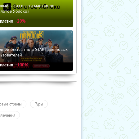
вый заказ в сети магазинов
олотое Яблоко»
сплатно
-20%
дней бесплатно в START для новых
льзователей
сплатно
-100%
овые страны
Туры
влечения