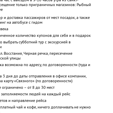
осещение только приграничных магазинов: Рыбный
ee
ор и доставка пассажиров от мест посадок, а также
инг на автобусе с гидом
овека
ченное количество купонов для себя и в подарок
 выбрать субботний тур с экскурсией в
и
пл. Восстания, Черная речка, пересечение
нской улицы
ка возможна по адресу, по договоренности (туда и
а 3 дня до даты отправления в офисе компании,
 карту «Связного» (по договоренности)
 ограничено – от 8 до 30 мест
 заполняемости людей на каждый рейс
етов и направление рейса
сплатный чай и кофе, ничего доплачивать не нужно