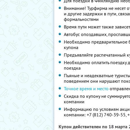
Для поездки в Финляндию нео
Внимание! Турфирма не несет о
и другие задержки в пути, свя
формальностями
Время пути может также зависе
Автобус опоздавших, проспавши
Необходимо предварительное б
купона
Предъявляйте распечатанный к
Необходимо оплатить поездку д
поездка
Пьяные и неадекватные туристы 
поведением они нарушают поко
Точное время и место
отправлен
Скидка по купону не суммируе
компании
Информацию по условиям акции
компании:
+7 (812) 740-39-55,
+
Купон действителен по 18 марта