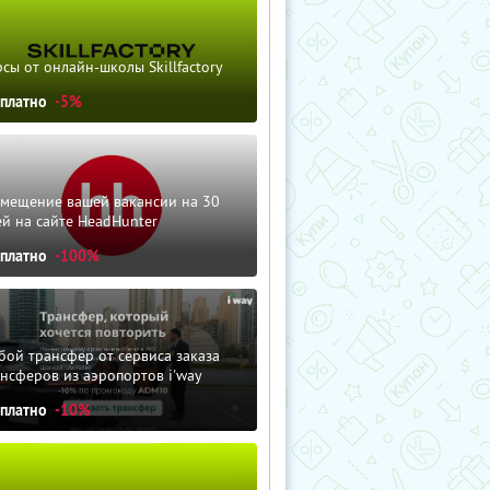
сы от онлайн-школы Skillfactory
сплатно
-5%
змещение вашей вакансии на 30
й на сайте HeadHunter
сплатно
-100%
ой трансфер от сервиса заказа
нсферов из аэропортов i'way
сплатно
-10%