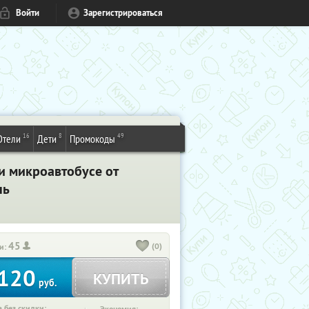
Войти
Зарегистрироваться
16
8
49
Отели
Дети
Промокоды
 микроавтобусе от
нь
45
(0)
и:
120
КУПИТЬ
руб.
 без скидки: