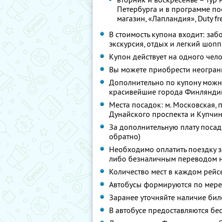
Петербурга и в программе п
магазин, «Лапландия», Duty fr
В стоимость купона входит: заб
экскурсия, отдых и легкий шопп
Купон действует на одного чел
Вы можете приобрести неограни
Дополнительно по купону можно
красивейшие города Финлянди
Места посадок: м. Московская, 
Дунайского проспекта и Купчи
За дополнительную плату посад
обратно)
Необходимо оплатить поездку з
либо безналичным переводом на
Количество мест в каждом рейсе
Автобусы формируются по мере
Заранее уточняйте наличие бил
В автобусе предоставляются бе