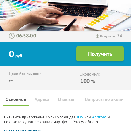
24
:
:
Получили:
0
руб.
Цена без скидки:
Экономия:
∞
100
%
Основное
Адреса
Отзывы
Вопросы по акции
Скачайте приложение КупиКупона для
IOS
или
Android
и
покажите купон с экрана смартфона. Это удобно :)