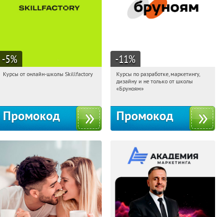
-5
%
-11
%
Курсы от онлайн-школы Skillfactory
Курсы по разработке, маркетингу,
16:20:06
Получи первым!
16:20:06
Получи первым!
дизайну и не только от школы
Россия
Россия
«Бруноям»
Промокод
Промокод