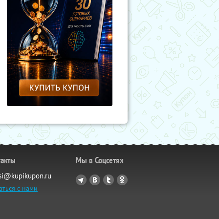
такты
Мы в Соцсетях
si@kupikupon.ru
аться с нами