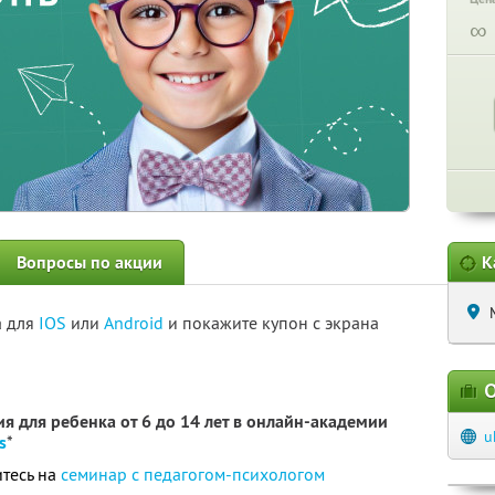
∞
Вопросы по акции
К
а для
IOS
или
Android
и покажите купон с экрана
О
я для ребенка от 6 до 14 лет в онлайн-академии
u
s
*
тесь на
семинар с педагогом-психологом