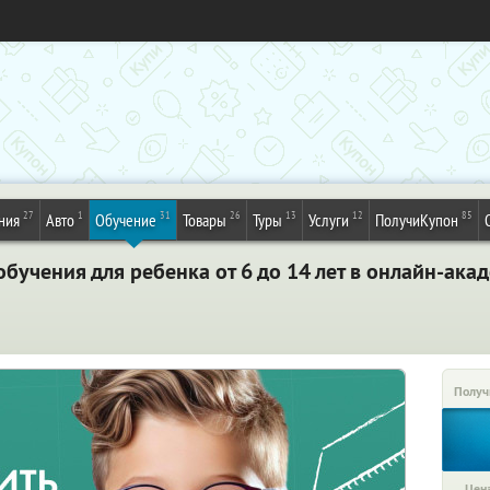
27
1
31
26
13
12
85
ния
Авто
Обучение
Товары
Туры
Услуги
ПолучиКупон
обучения для ребенка от 6 до 14 лет в онлайн-ак
Получ
Цена