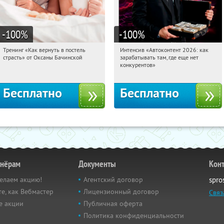
-100
%
-100
%
Тренинг «Как вернуть в постель
Интенсив «Автоконтент 2026: как
16:20:06
Получили:
16
16:20:06
Получили:
4
страсть» от Оксаны Бачинской
зарабатывать там, где еще нет
Россия
Россия
конкурентов»
Бесплатно
Бесплатно
тнёрам
Документы
Кон
елаем акцию!
Агентский договор
spro
е, как Вебмастер
Лицензионный договор
Связ
е акции
Публичная оферта
Политика конфиденциальности