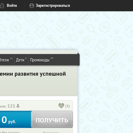
Войти
Зарегистрироваться
16
8
49
Отели
Дети
Промокоды
адемии развития успешной
121
(3)
или:
0
ПОЛУЧИТЬ
руб.
 без скидки: