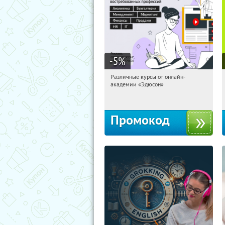
-5
%
Различные курсы от онлайн-
16:20:06
Получили:
2
академии «Эдюсон»
Россия
Промокод