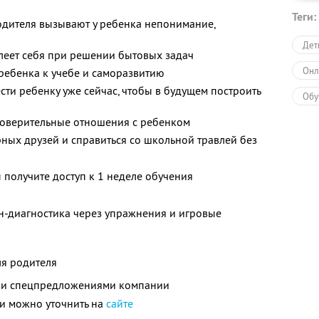
Теги:
одителя вызывают у ребенка непонимание,
Дет
леет себя при решении бытовых задач
Онл
ребенка к учебе и саморазвитию
ти ребенку уже сейчас, чтобы в будущем построить
Обу
 доверительные отношения с ребенком
Обу
рных друзей и справиться со школьной травлей без
 получите доступ к 1 неделе обучения
н-диагностика через упражнения и игровые
ля родителя
ими спецпредложениями компании
и можно уточнить на
сайте