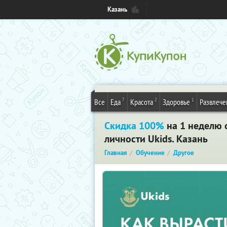
Казань
7
2
1
Все
Еда
Красота
Здоровье
Развлече
Скидка 100%
на 1 неделю 
личности Ukids. Казань
Главная
Обучение
Другое