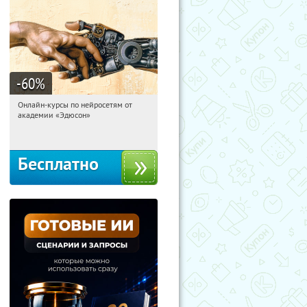
-60
%
Онлайн-курсы по нейросетям от
16:20:06
Получили:
6
академии «Эдюсон»
Москва
Бесплатно