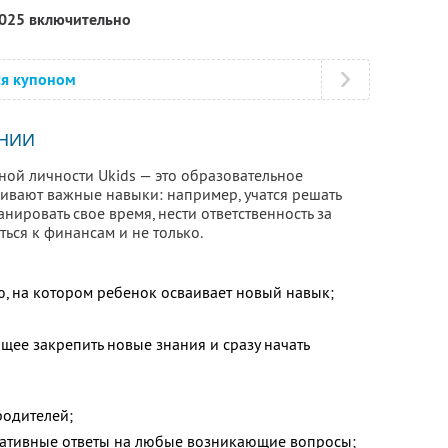
2025 включительно
ся купоном
НИИ
ой личности Ukids — это образовательное
аивают важные навыки: например, учатся решать
нировать свое время, нести ответственность за
ться к финансам и не только.
ю, на котором ребенок осваивает новый навык;
щее закрепить новые знания и сразу начать
;
родителей;
ративные ответы на любые возникающие вопросы;