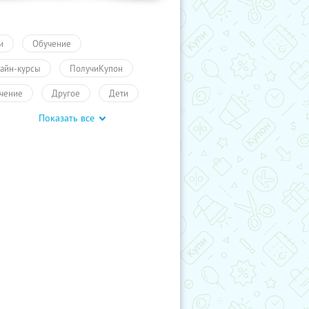
и
Обучение
айн-курсы
ПолучиКупон
чение
Другое
Дети
Показать все
чение