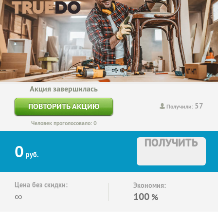
Акция завершилась
57
ПОВТОРИТЬ АКЦИЮ
Получили:
Человек проголосовало: 0
ПОЛУЧИТЬ
0
руб.
Цена без скидки:
Экономия:
∞
100
%