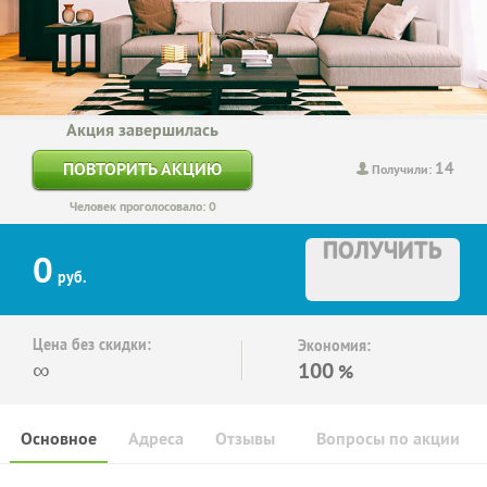
Акция завершилась
14
ПОВТОРИТЬ АКЦИЮ
Получили:
Человек проголосовало: 0
ПОЛУЧИТЬ
0
руб.
Цена без скидки:
Экономия:
∞
100
%
Основное
Адреса
Отзывы
Вопросы по акции