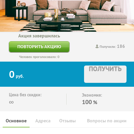
Акция завершилась
186
ПОВТОРИТЬ АКЦИЮ
Получили:
Человек проголосовало: 0
ПОЛУЧИТЬ
0
руб.
Цена без скидки:
Экономия:
∞
100
%
Основное
Адреса
Отзывы
Вопросы по акции