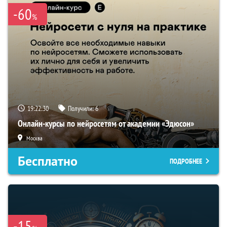
-60
%
19:22:29
Получили:
6
Онлайн-курсы по нейросетям от академии «Эдюсон»
Москва
Бесплатно
ПОДРОБНЕЕ
-15