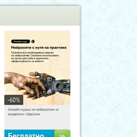
-60
%
Онлайн-курсы по нейросетям от
02:44:25
Получили:
6
академии «Эдюсон»
Москва
Бесплатно