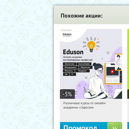
Похожие акции:
-5
%
Различные курсы от онлайн-
02:44:25
Получили:
2
академии «Эдюсон»
Россия
Промокод