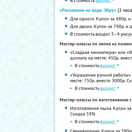
В стоимость
входит:
«Рисование на воде. Эбру»
(2 часа
Для одного. Купон за 480р. и
Для двоих. Купон за 790р. и 
В стоимость входит 3–4 рису
Мастер-классы по лепке из поли
«Сладкая миниатюра» или «Фру
доплата на месте: 450р. вмес
В стоимость
входит:
«Украшение ручной работы» (2
месте: 750р. вместо 3000р. 
В стоимость
входит:
Мастер-классы по изготовлению св
Изготовление мыла. Купон за 
Скидка 59%
В стоимость
входит:
Свечеварение. Купон за 390р.