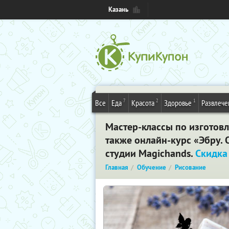
Казань
7
2
1
Все
Еда
Красота
Здоровье
Развлече
Мастер-классы по изготовл
также онлайн-курс «Эбру.
студии Magichands.
Скидка
Главная
Обучение
Рисование