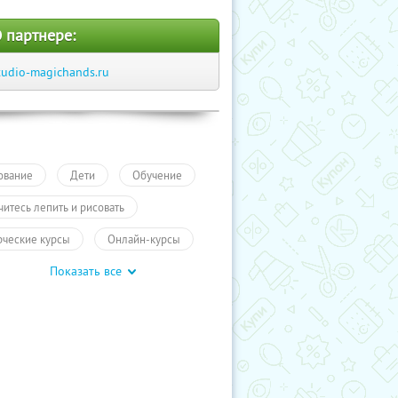
 партнере:
tudio-magichands.ru
ование
Дети
Обучение
читесь лепить и рисовать
рческие курсы
Онлайн-курсы
Показать все
чение