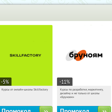
-5
%
-11
%
Курсы от онлайн-школы Skillfactory
Курсы по разработке, маркетингу,
02:44:25
Получи первым!
02:44:25
Получи первым!
дизайну и не только от школы
Россия
Россия
«Бруноям»
Промокод
Промокод