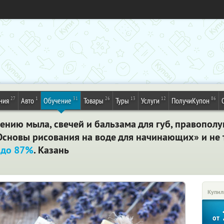
27
1
31
26
13
12
86
ния
Авто
Обучение
Товары
Туры
Услуги
ПолучиКупон
ению мыла, свечей и бальзама для губ, правопол
 Основы рисования на воде для начинающих» и не
 до 87%
. Казань
Купил
от