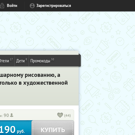
Войти
Зарегистрироваться
17
8
50
Отели
Дети
Промокоды
ушарному рисованию, а
 только в художественной
90
(44)
и:
190
КУПИТЬ
руб.