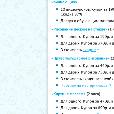
начинающих»
10 видеоуроков. Купон за 190
Скидка 87%
Доступ к обучающим материал
«Рисование песком на стекле»
(1 
Для одного. Купон за 190р. и
Для двоих. Купон за 370р. и 
В стоимость
входит:
«Правополушарное рисование»
(2
Для одного. Купон за 440р. и
Для двоих. Купон за 750р. и 
В стоимость входят все необх
Программа мастер-класса:
«Картина маслом»
(2 часа)
Для одного. Купон за 470р. и
Для двоих. Купон за 890р. и 