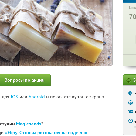
Цена
7
Вопросы по акции
К
а для
IOS
или
Android
и покажите купон с экрана
 студии
Magichands
*
де
«Эбру. Основы рисования на воде для