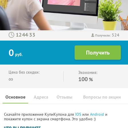
524
:
:
Получили:
0
руб.
Цена без скидки:
Экономия:
∞
100
%
Основное
Адреса
Отзывы
Вопросы по акции
Скачайте приложение КупиКупона для
IOS
или
Android
и
покажите купон с экрана смартфона. Это удобно :)