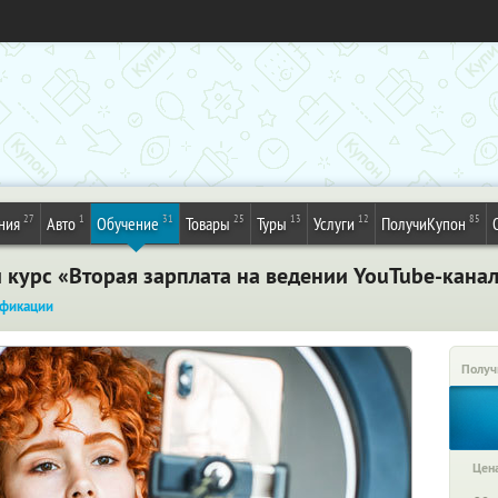
27
1
31
25
13
12
85
ния
Авто
Обучение
Товары
Туры
Услуги
ПолучиКупон
 курс «Вторая зарплата на ведении YouTube-канал
фикации
Получ
Цена