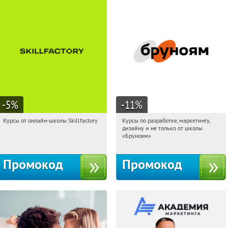
-5
%
-11
%
Курсы от онлайн-школы Skillfactory
Курсы по разработке, маркетингу,
05:02:37
Получи первым!
05:02:37
Получи первым!
дизайну и не только от школы
Россия
Россия
«Бруноям»
Промокод
Промокод