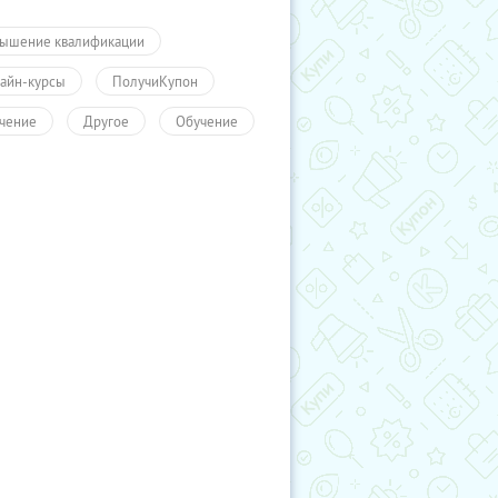
ышение квалификации
айн-курсы
ПолучиКупон
чение
Другое
Обучение