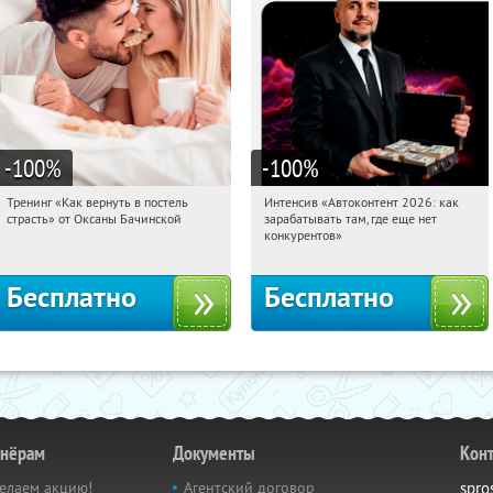
-100
%
-100
%
Тренинг «Как вернуть в постель
Интенсив «Автоконтент 2026: как
05:02:37
Получили:
16
05:02:37
Получили:
4
страсть» от Оксаны Бачинской
зарабатывать там, где еще нет
Россия
Россия
конкурентов»
Бесплатно
Бесплатно
тнёрам
Документы
Кон
елаем акцию!
Агентский договор
spro