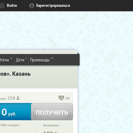
Войти
Зарегистрироваться
16
8
49
Отели
Дети
Промокоды
ов». Казань
258
(8)
или:
0
ПОЛУЧИТЬ
руб.
 без скидки:
Экономия: