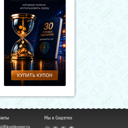
такты
Мы в Соцсетях
si@kupikupon.ru