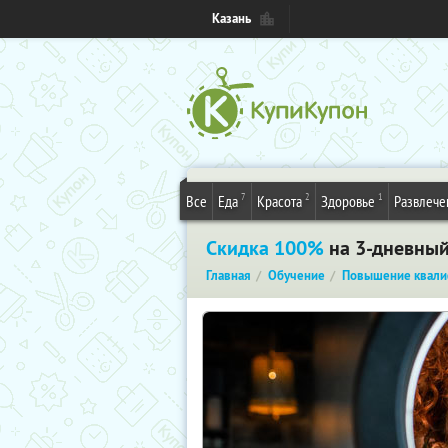
Казань
7
2
1
Все
Еда
Красота
Здоровье
Развлече
Скидка 100%
на 3-дневный
Главная
Обучение
Повышение квали