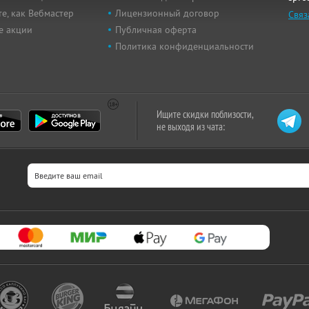
е, как Вебмастер
Лицензионный договор
Связ
е акции
Публичная оферта
Политика конфиденциальности
Ищите скидки поблизости,
не выходя из чата: