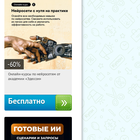
-60
%
Онлайн-курсы по нейросетям от
05:02:37
Получили:
6
академии «Эдюсон»
Москва
Бесплатно