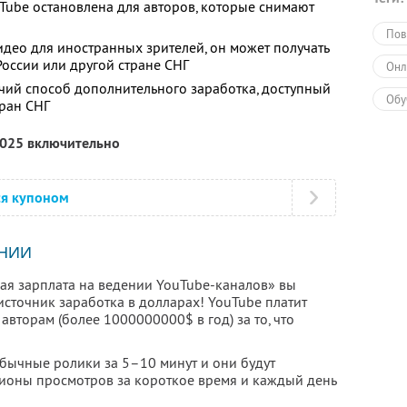
ube остановлена для авторов, которые снимают
Пов
идео для иностранных зрителей, он может получать
 России или другой стране СНГ
Онл
чий способ дополнительного заработка, доступный
Обу
тран СНГ
2025 включительно
ся купоном
НИИ
рая зарплата на ведении YouTube-каналов» вы
сточник заработка в долларах! YouTube платит
авторам (более 1000000000$ в год) за то, что
обычные ролики за 5–10 минут и они будут
лионы просмотров за короткое время и каждый день