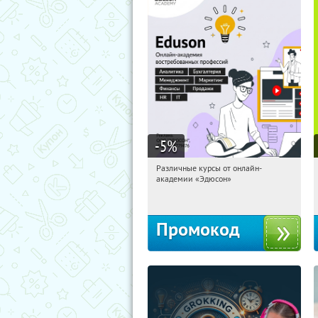
-5
%
Различные курсы от онлайн-
05:02:37
Получили:
2
академии «Эдюсон»
Россия
Промокод