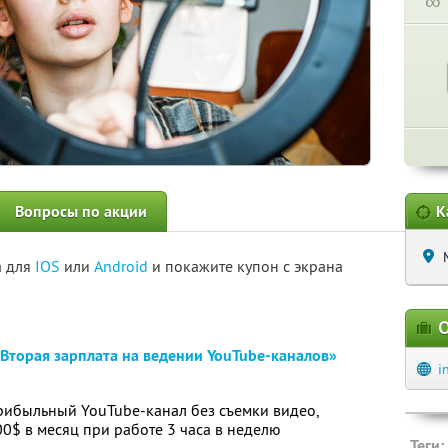
∞
Вопросы по акции
К
а для
IOS
или
Android
и покажите купон с экрана
О
Вторая зарплата на ведении YouTube-каналов»
i
прибыльный YouTube-канал без съемки видео,
0$ в месяц при работе 3 часа в неделю
Теги: