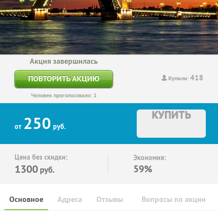
Акция завершилась
418
ПОВТОРИТЬ АКЦИЮ
Купили:
Человек проголосовало: 1
КУПИТЬ
250
от
руб.
Цена без скидки:
Экономия:
1300
59%
руб.
Основное
Адреса
Отзывы
Вопросы по акции