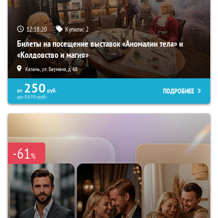
12:18:18
Купили:
2
Билеты на посещение выставок «Аномалии тела» и
«Колдовство и магия»
Казань, ул. Баумана, д. 68
250
ПОДРОБНЕЕ
от
руб.
до
3570
руб.
-61
%