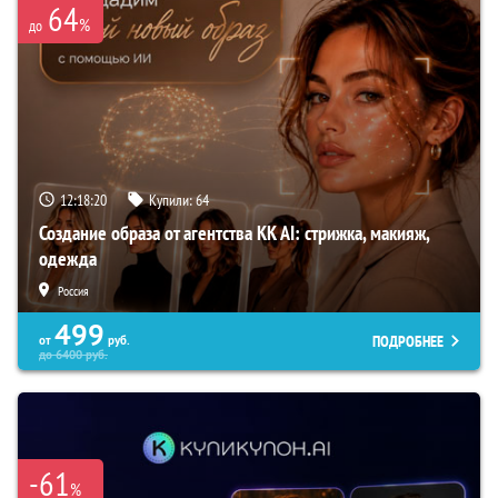
64
%
до
12:18:18
Купили:
64
Создание образа от агентства KK AI: стрижка, макияж,
одежда
Россия
499
ПОДРОБНЕЕ
от
руб.
до
6400
руб.
-61
%