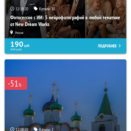
12:18:18
Купили:
10
Фотосессия с ИИ: 5 нейрофотографий в любой тематике
от New Dream Works
Россия
190
ПОДРОБНЕЕ
руб.
490
руб.
-51
%
12:18:18
Купили:
2