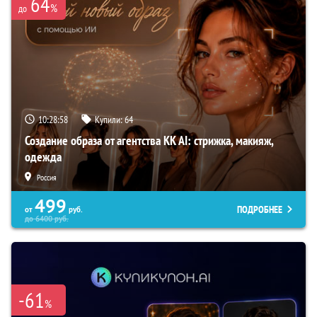
64
%
до
10:28:56
Купили:
64
Создание образа от агентства KK AI: стрижка, макияж,
одежда
Россия
499
ПОДРОБНЕЕ
от
руб.
до
6400
руб.
-61
%