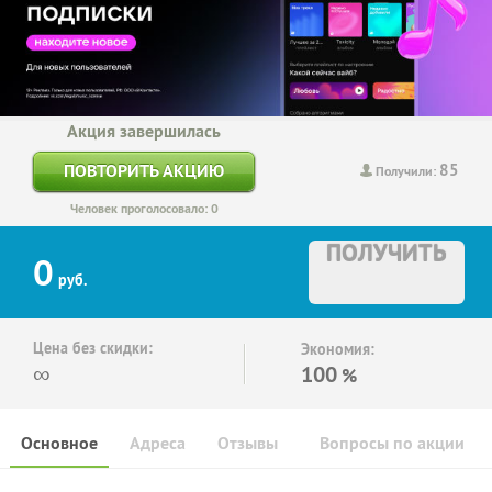
Акция завершилась
85
ПОВТОРИТЬ АКЦИЮ
Получили:
Человек проголосовало: 0
ПОЛУЧИТЬ
0
руб.
Цена без скидки:
Экономия:
∞
100
%
Основное
Адреса
Отзывы
Вопросы по акции