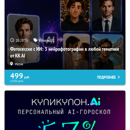
10:28:56
Купили:
81
Фотосессия с ИИ: 3 нейрофотографии в любой тематике
от KK AI
Россия
499
ПОДРОБНЕЕ
руб.
1290
руб.