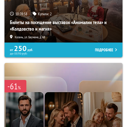
10:28:56
Купили:
2
Билеты на посещение выставок «Аномалии тела» и
«Колдовство и магия»
Казань, ул. Баумана, д. 68
250
ПОДРОБНЕЕ
от
руб.
до
3570
руб.
-61
%