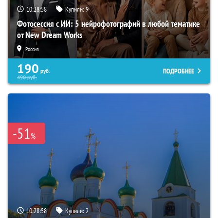
10:28:56
Купили:
9
Фотосессия с ИИ: 5 нейрофотографий в любой тематике
от New Dream Works
Россия
190
ПОДРОБНЕЕ
руб.
490
руб.
-51
%
10:28:56
Купили:
2