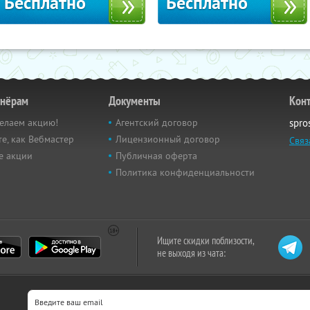
Бесплатно
Бесплатно
тнёрам
Документы
Кон
елаем акцию!
Агентский договор
spro
е, как Вебмастер
Лицензионный договор
Связ
е акции
Публичная оферта
Политика конфиденциальности
Ищите скидки поблизости,
не выходя из чата: