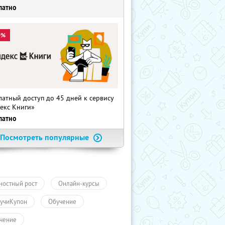
латно
0%
латный доступ до 45 дней к сервису
екс Книги»
латно
Посмотреть популярные
ностный рост
Онлайн-курсы
учиКупон
Обучение
чение