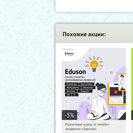
Похожие акции:
-5
%
Различные курсы от онлайн-
17:31:41
Получили:
2
академии «Эдюсон»
Россия