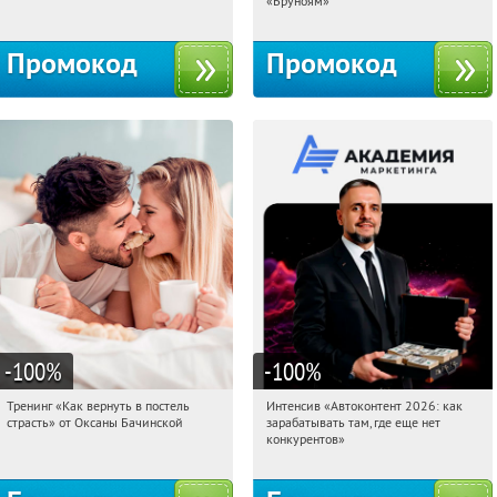
«Бруноям»
Промокод
Промокод
-100
%
-100
%
Тренинг «Как вернуть в постель
Интенсив «Автоконтент 2026: как
17:31:41
Получили:
16
17:31:41
Получили:
4
страсть» от Оксаны Бачинской
зарабатывать там, где еще нет
Россия
Россия
конкурентов»