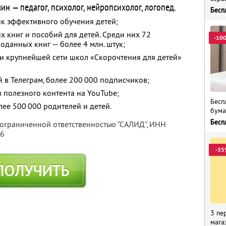
н — педагог, психолог, нейропсихолог, логопед.
Бесп
ик эффективного обучения детей;
 книг и пособий для детей. Среди них 72
-10
оданных книг — более 4 млн. штук;
 и крупнейшей сети школ «Скорочтения для детей»
 в Телеграм, более 200 000 подписчиков;
 полезного контента на YouTube;
Бесп
ее 500 000 родителей и детей.
бума
Бесп
 ограниченной ответственностью “САЛИД”,
ИНН
76
-35
ПОЛУЧИТЬ
3 пе
мага