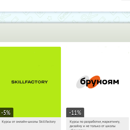
-5
%
-11
%
Курсы от онлайн-школы Skillfactory
Курсы по разработке, маркетингу,
17:31:41
Получи первым!
17:31:41
Получи первым!
дизайну и не только от школы
Россия
Россия