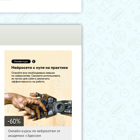
-60
%
Онлайн-курсы по нейросетям от
17:31:41
Получили:
6
академии «Эдюсон»
Москва