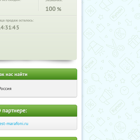
Экономия:
100
%
нца продаж осталось:
:
:
ак нас найти
Россия
 партнере:
est-marafoni.ru