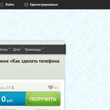
Войти
Зарегистрироваться
16
8
49
Отели
Дети
Промокоды
ина «Как сделать телефона
25
(1)
или:
0
руб.
 без скидки: