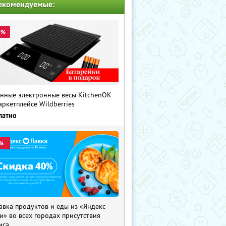
екомендуемые:
0%
нные электронные весы KitchenOK
аркетплейсе Wildberries
латно
%
авка продуктов и еды из «Яндекс
и» во всех городах присутствия
иса