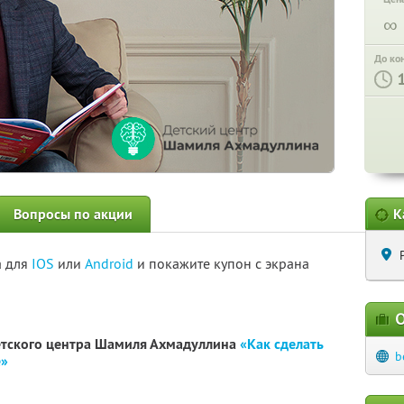
∞
До ко
Вопросы по акции
К
а для
IOS
или
Android
и покажите купон с экрана
О
етского центра Шамиля Ахмадуллина
«Как сделать
b
е»