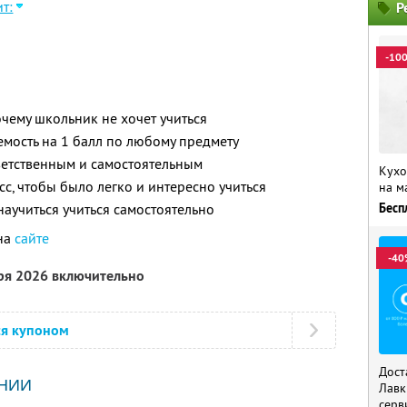
т:
Р
-10
очему школьник не хочет учиться
емость на 1 балл по любому предмету
тветственным и самостоятельным
Кухо
сс, чтобы было легко и интересно учиться
на м
научиться учиться самостоятельно
Бесп
на
сайте
-40
бря 2026 включительно
ся купоном
Дост
НИИ
Лавк
серв