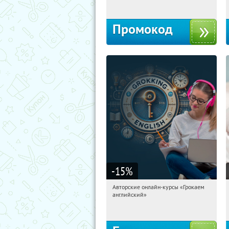
Промокод
-15
%
Авторские онлайн-курсы «Грокаем
17:31:41
Получили:
4
английский»
Россия