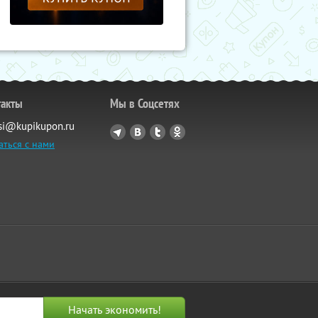
такты
Мы в Соцсетях
si@kupikupon.ru
аться с нами