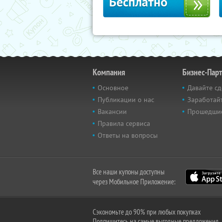
Бесплатно
Компания
Бизнес-Пар
Основное
Давайте сд
Публикации о нас
Заработайт
Вакансии
Прошедши
Правила сервиса
Ответы на вопросы
Все наши купоны доступны
через Мобильное Приложение:
Сэкономьте до 90% при любых покупках
Подпишитесь на самые выгодные предложения