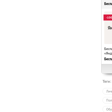
Бесп
-10
Бесп
«Янд
Бесп
Теги:
Лич
Пол
Обу