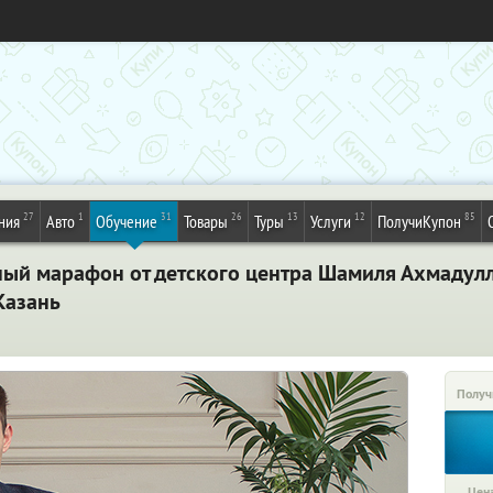
27
1
31
26
13
12
85
ния
Авто
Обучение
Товары
Туры
Услуги
ПолучиКупон
ный марафон от детского центра Шамиля Ахмадулл
Казань
Получ
Цена