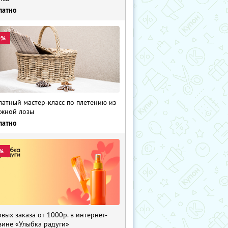
латно
0%
латный мастер-класс по плетению из
жной лозы
латно
%
рвых заказа от 1000р. в интернет-
зине «Улыбка радуги»