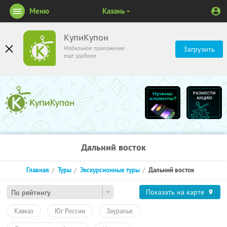
Меню
Казань
КупиКупон
Мобильное приложение
Загрузить
ещё удобнее
Дальний восток
Главная
Туры
Экскурсионные туры
Дальний восток
Показать на карте
По рейтингу
Кавказ
Юг России
Зауралье