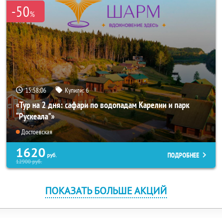
-50
%
15:58:05
Купили:
6
«Тур на 2 дня: сафари по водопадам Карелии и парк
“Рускеала"»
Достоевская
1620
ПОДРОБНЕЕ
руб.
12900
руб.
ПОКАЗАТЬ БОЛЬШЕ АКЦИЙ