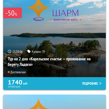
-50
%
15:58:05
Купили:
39
Тур на 2 дня «Карельское счастье — проживание на
берегу Ладоги»
Достоевская
1740
ПОДРОБНЕЕ
руб.
13900
руб.