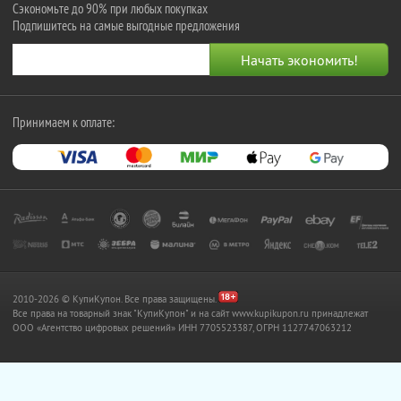
Сэкономьте до 90% при любых покупках
Подпишитесь на самые выгодные предложения
Принимаем к оплате:
2010-2026 © КупиКупон. Все права защищены.
Все права на товарный знак "КупиКупон" и на сайт www.kupikupon.ru принадлежат
OOO «Агентство цифровых решений» ИНН 7705523387, ОГРН 1127747063212