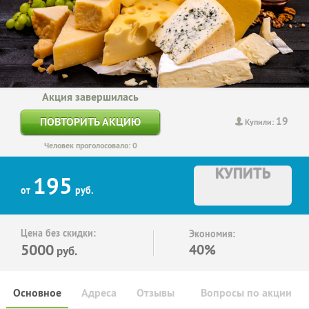
Акция завершилась
19
ПОВТОРИТЬ АКЦИЮ
Купили:
Человек проголосовало: 0
КУПИТЬ
195
от
руб.
Цена без скидки:
Экономия:
5000
40%
руб.
Основное
Адреса
Отзывы
Вопросы по акции