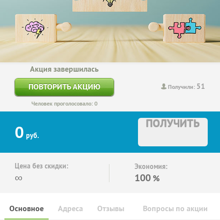
Акция завершилась
51
ПОВТОРИТЬ АКЦИЮ
Получили:
Человек проголосовало: 0
ПОЛУЧИТЬ
0
руб.
Цена без скидки:
Экономия:
∞
100
%
Основное
Адреса
Отзывы
Вопросы по акции