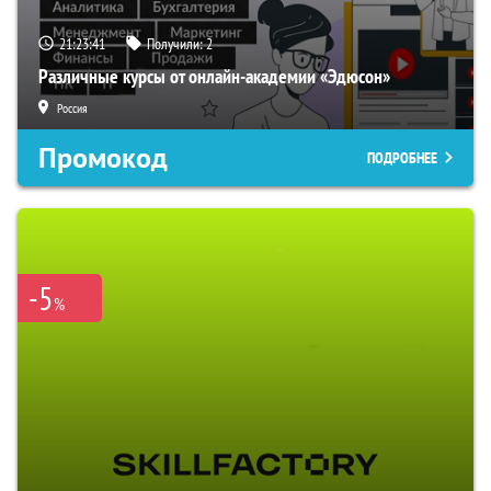
21:23:40
Получили:
2
Различные курсы от онлайн-академии «Эдюсон»
Россия
Промокод
ПОДРОБНЕЕ
-5
%