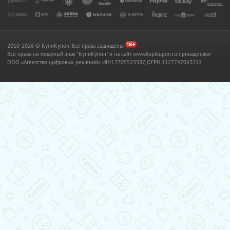
2010-2026 © КупиКупон. Все права защищены.
Все права на товарный знак "КупиКупон" и на сайт www.kupikupon.ru принадлежат
OOO «Агентство цифровых решений» ИНН 7705523387, ОГРН 1127747063212