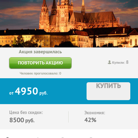
Акция завершилась
8
ПОВТОРИТЬ АКЦИЮ
Купили:
Человек проголосовало: 0
КУПИТЬ
4950
от
руб.
Цена без скидки:
Экономия:
8500
42%
руб.