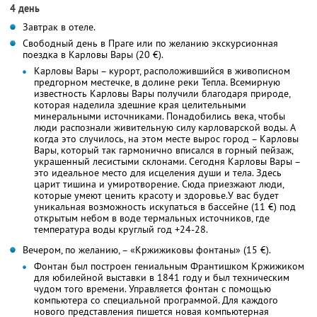
4 день
Завтрак в отеле.
Свободный день в Праге или по желанию экскурсионная
поездка в Карловы Вары (20 €).
Карловы Вары – курорт, расположившийся в живописном
предгорном местечке, в долине реки Тепла. Всемирную
известность Карловы Вары получили благодаря природе,
которая наделила здешние края целительными
минеральными источниками. Понадобились века, чтобы
люди распознали живительную силу карловарской воды. А
когда это случилось, на этом месте вырос город – Карловы
Вары, который так гармонично вписался в горный пейзаж,
украшенный лесистыми склонами. Сегодня Карловы Вары –
это идеальное место для исцеления души и тела. Здесь
царит тишина и умиротворение. Сюда приезжают люди,
которые умеют ценить красоту и здоровье.У вас будет
уникальная возможность искупаться в бассейне (11 €) под
открытым небом в воде термальных источников, где
температура воды круглый год +24-28.
Вечером, по желанию, – «Кржижиковы фонтаны» (15 €).
Фонтан был построен гениальным Франтишком Кржижиком
для юбилейной выставки в 1841 году и был техническим
чудом того времени. Управляется фонтан с помощью
компьютера со специальной программой. Для каждого
нового представления пишется новая компьютерная