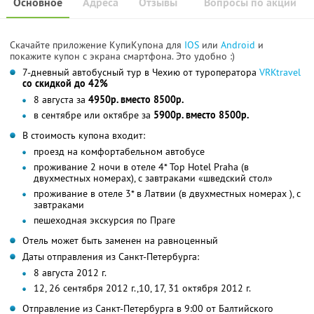
Основное
Адреса
Отзывы
Вопросы по акции
Скачайте приложение КупиКупона для
IOS
или
Android
и
покажите купон с экрана смартфона. Это удобно :)
7-дневный автобусный тур в Чехию от туроператора
VRKtravel
со скидкой до 42%
8 августа за
4950р. вместо 8500р.
в сентябре или октябре за
5900р. вместо 8500р.
В стоимость купона входит:
проезд на комфортабельном автобусе
проживание 2 ночи в отеле 4* Top Hotel Prahа (в
двухместных номерах), с завтраками «шведский стол»
проживание в отеле 3* в Латвии (в двухместных номерах ), с
завтраками
пешеходная экскурсия по Праге
Отель может быть заменен на равноценный
Даты отправления из Санкт-Петербурга:
8 августа 2012 г.
12, 26 сентября 2012 г.,10, 17, 31 октября 2012 г.
Отправление из Санкт-Петербурга в 9:00 от Балтийского