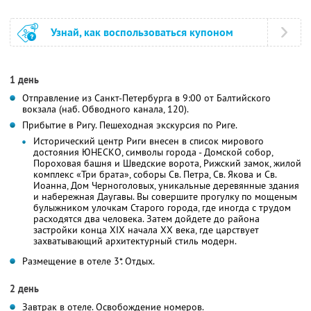
Узнай, как воспользоваться купоном
1 день
Отправление из Санкт-Петербурга в 9:00 от Балтийского
вокзала (наб. Обводного канала, 120).
Прибытие в Ригу. Пешеходная экскурсия по Риге.
Исторический центр Риги внесен в список мирового
достояния ЮНЕСКО, символы города - Домской собор,
Пороховая башня и Шведские ворота, Рижский замок, жилой
комплекс «Три брата», соборы Св. Петра, Св. Якова и Св.
Иоанна, Дом Черноголовых, уникальные деревянные здания
и набережная Даугавы. Вы совершите прогулку по мощеным
булыжником улочкам Старого города, где иногда с трудом
расходятся два человека. Затем дойдете до района
застройки конца XIX начала XX века, где царствует
захватывающий архитектурный стиль модерн.
Размещение в отеле 3*. Отдых.
2 день
Завтрак в отеле. Освобождение номеров.