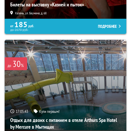
Билеты на выставку «Казней и пыток»
Казань, ул. Баумана, д. 68
185
ПОДРОБНЕЕ
от
руб.
до
2670
руб.
30
%
до
17:05:42
Купи первым!
Отдых для двоих с питанием в отеле Arthurs Spa Hotel
by Mercure в Мытищах