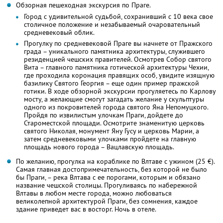
Обзорная пешеходная экскурсия по Праге.
Город с удивительной судьбой, сохранивший с 10 века свое
столичное положение и незабываемый очаровательный
средневековый облик.
Прогулку по средневековой Праге вы начнете от Пражского
града – уникального памятника архитектуры, служившего
резиденцией чешских правителей. Осмотрев Собор святого
Вита – главного памятника готической архитектуры Чехии,
где проходила коронация правящих особ, увидите изящную
базилику Святого Георгия – еще один пример пражской
готики. В ходе обзорной экскурсии прогуляетесь по Карлову
мосту, а желающие смогут загадать желание у скульптуры
одного из покровителей города святого Яна Непомуцкого.
Пройдя по извилистым улочкам Праги, дойдете до
Староместской площади. Осмотрите знаменитую церковь
святого Николая, монумент Яну Гусу и церковь Марии, а
затем средневековыми улочками пройдете на главную
площадь нового города – Вацлавскую площадь.
По желанию, прогулка на кораблике по Влтаве с ужином (25 €).
Самая главная достопримечательность, без которой не было
бы Праги, – река Влтава с ее порогами, которым и обязано
название чешской столицы. Прогуливаясь по набережной
Влтавы в любом месте города, можно любоваться
великолепной архитектурой Праги, без сомнения, каждое
здание приведет вас в восторг. Ночь в отеле.