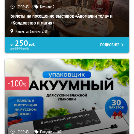
17:05:42
Купили:
2
Билеты на посещение выставок «Аномалии тела» и
«Колдовство и магия»
Казань, ул. Баумана, д. 68
250
ПОДРОБНЕЕ
от
руб.
до
3570
руб.
-100
%
17:05:42
Получили:
187