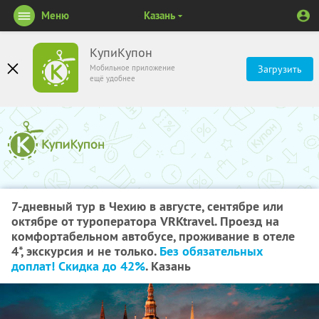
Меню
Казань
КупиКупон
Мобильное приложение
Загрузить
ещё удобнее
7-дневный тур в Чехию в августе, сентябре или
октябре от туроператора VRKtravel. Проезд на
комфортабельном автобусе, проживание в отеле
4*, экскурсия и не только.
Без обязательных
доплат! Скидка до 42%
. Казань