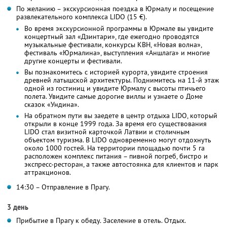
По желанию – экскурсионная поездка в Юрмалу и посещение
развлекательного комплекса LIDO (15 €).
Во время экскурсионной программы в Юрмале вы увидите
концертный зал «Дзинтари», где ежегодно проводятся
музыкальные фестивали, конкурсы КВН, «Новая волна»,
фестиваль «Юрмалина», выступления «Аншлага» и многие
другие концерты и фестивали.
Вы познакомитесь с историей курорта, увидите строения
древней латышской архитектуры. Поднимитесь на 11-й этаж
одной из гостиниц и увидите Юрмалу с высоты птичьего
полета. Увидите самые дорогие виллы и узнаете о Доме
сказок «Ундина».
На обратном пути вы заедете в центр отдыха LIDO, который
открыли в конце 1999 года. За время его существования
LIDO стал визитной карточкой Латвии и столичным
объектом туризма. В LIDO одновременно могут отдохнуть
около 1000 гостей. На территории площадью почти 5 га
расположен комплекс питания – пивной погреб, бистро и
экспресс-ресторан, а также автостоянка для клиентов и парк
аттракционов.
14:30 – Отправление в Прагу.
3 день
Прибытие в Прагу к обеду. Заселение в отель. Отдых.