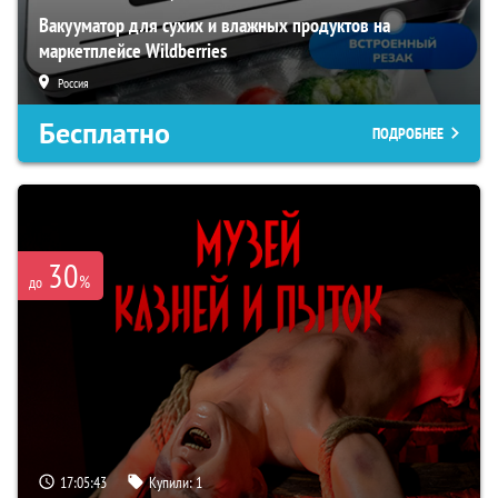
Вакууматор для сухих и влажных продуктов на
маркетплейсе Wildberries
Россия
Бесплатно
ПОДРОБНЕЕ
30
%
до
17:05:42
Купили:
1