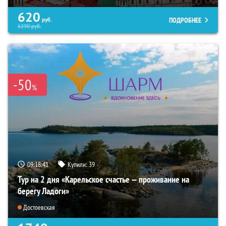
620
ПОДРОБНЕЕ
руб.
6290
руб.
-50
%
09:18:39
Купили:
39
Тур на 2 дня «Карельское счастье — проживание на
берегу Ладоги»
Достоевская