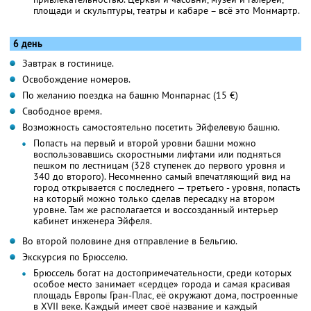
площади и скульптуры, театры и кабаре – всё это Монмартр.
6 день
Завтрак в гостинице.
Освобождение номеров.
По желанию поездка на башню Монпарнас (15 €)
Свободное время.
Возможность самостоятельно посетить Эйфелевую башню.
Попасть на первый и второй уровни башни можно
воспользовавшись скоростными лифтами или подняться
пешком по лестницам (328 ступенек до первого уровня и
340 до второго). Несомненно самый впечатляющий вид на
город открывается с последнего — третьего - уровня, попасть
на который можно только сделав пересадку на втором
уровне. Там же располагается и воссозданный интерьер
кабинет инженера Эйфеля.
Во второй половине дня отправление в Бельгию.
Экскурсия по Брюсселю.
Брюссель богат на достопримечательности, среди которых
особое место занимает «сердце» города и самая красивая
площадь Европы Гран-Плас, её окружают дома, построенные
в XVII веке. Каждый имеет своё название и каждый