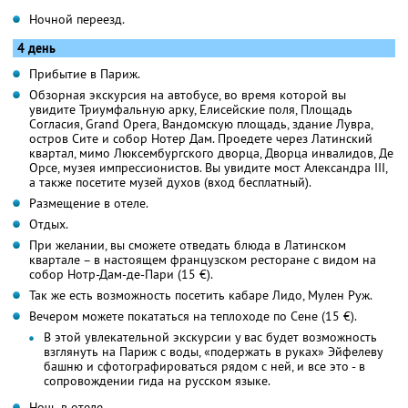
Ночной переезд.
4 день
Прибытие в Париж.
Обзорная экскурсия на автобусе, во время которой вы
увидите Триумфальную арку, Елисейские поля, Площадь
Согласия, Grand Opera, Вандомскую площадь, здание Лувра,
остров Сите и собор Нотер Дам. Проедете через Латинский
квартал, мимо Люксембургского дворца, Дворца инвалидов, Де
Орсе, музея импрессионистов. Вы увидите мост Александра III,
а также посетите музей духов (вход бесплатный).
Размещение в отеле.
Отдых.
При желании, вы сможете отведать блюда в Латинском
квартале – в настоящем французском ресторане с видом на
собор Нотр-Дам-де-Пари (15 €).
Так же есть возможность посетить кабаре Лидо, Мулен Руж.
Вечером можете покататься на теплоходе по Сене (15 €).
В этой увлекательной экскурсии у вас будет возможность
взглянуть на Париж с воды, «подержать в руках» Эйфелеву
башню и сфотографироваться рядом с ней, и все это - в
сопровождении гида на русском языке.
Ночь в отеле.