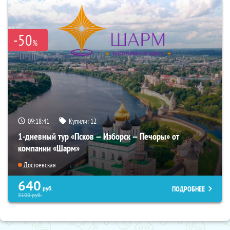
-50
%
09:18:39
Купили:
12
1-дневный тур «Псков — Изборск — Печоры» от
компании «Шарм»
Достоевская
640
ПОДРОБНЕЕ
руб.
5100
руб.