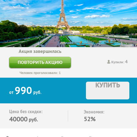
Акция завершилась
4
ПОВТОРИТЬ АКЦИЮ
Купили:
Человек проголосовало: 1
КУПИТЬ
990
от
руб.
Цена без скидки:
Экономия:
40000
52%
руб.