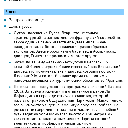
5 день
Завтрак в гостинце.
День музеев.
С утра - посещение Лувра. Лувр - это не только
архитектурный памятник, дворец французский королей, но
также один из самых известных музеев мира. В нем
находится самая богатая коллекция разнообразных
экспонатов. Здесь можно найти барельефы Ассирийских
дворцов, Египетские росписи и многое другое.
Затем, по вашему желанию - экскурсия в Версаль (15€ +
входной билет). Версаль, более известный как Версальский
дворец, это монументальный дворец, который построил
Людовик XIV, и который в наше время стал одним из
наиболее посещаемых туристических объектов во Франции.
По желанию - экскурсионная программа «вечерний Париж»
(20€). Во время экскурсии мы отправимся в район Ля
Дефанс, что в переводе означает «защита», который
называют районом будущего или Парижским Манхеттеном,
где вы сможете увидеть знаменитую арку, разнообразные
роскошные современные здания и магазины. Дальнейший
путь ведет на холм Монмартр высотою 130 метров, он
является самым колоритным местом Парижа со своей
энергетикой, атмосферой и неповторимой
привлекательностью. Церкви и часовни, музеи и галереи,