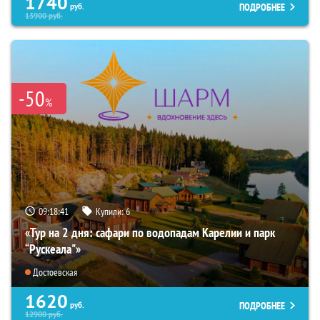
1740
ПОДРОБНЕЕ
руб.
13900
руб.
-50
%
09:18:39
Купили:
6
«Тур на 2 дня: сафари по водопадам Карелии и парк
“Рускеала"»
Достоевская
1620
ПОДРОБНЕЕ
руб.
12900
руб.