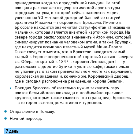
принадлежал когда-то определённой гильдии. На этой
площади расположен шедевр готической архитектуры –
городская ратуша, в которой сейчас находится мэрия,
увенчанная 90-метровой дозорной башней со статуей
архангела Михаила — покровителя Брюсселя. Именно в
Брюсселе находится знаменитая статуя-фонтан «Писающий
мальчик», которая является визитной карточкой города. На
севере города расположился знаменитый Атомиум, который
символизирует познание человеком атома, а также Брупарк,
где находится всемирно известный музей Мини-Европа.
Также следует отметить, что в Брюсселе находится самый
старый в Европе неоренессансный торговый пассаж - Галерея
св. Юбера, открытый в 1847 г. королём Леопольдом I – тут
расположены дорогие бутики и уютные кафе, также нельзя
не упомянуть о таком примечательном месте как парламент,
королевская академия и, конечно же, Королевский дворец,
где и сегодня расположена резиденция короля Бельгии.
Покидая Брюссель обязательно нужно захватить пару
плиток бельгийского шоколада и необычайно красивое
кружево, которым также славится эта страна, ведь Брюссель
– это город эстетов, романтиков и гурманов.
Отправление в Польшу.
Ночной переезд.
7 день