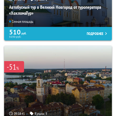
Автобусный тур в Великий Новгород от туроператора
«ХохломаТур»
Сенная площадь
510
ПОДРОБНЕЕ
руб.
5190
руб.
-51
%
09:18:39
Купили:
9