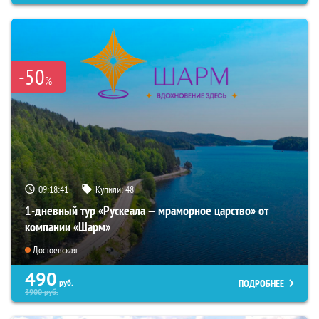
-50
%
09:18:39
Купили:
48
1-дневный тур «Рускеала — мраморное царство» от
компании «Шарм»
Достоевская
490
ПОДРОБНЕЕ
руб.
3900
руб.