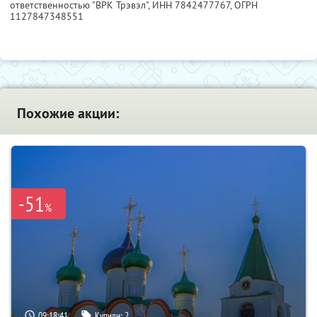
ответственностью "ВРК Трэвэл",
ИНН 7842477767
, ОГРН
1127847348551
Похожие акции:
-51
%
09:18:39
Купили:
2