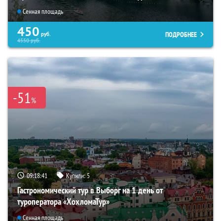
Сенная площадь
450
ПОДРОБНЕЕ
руб.
4550
руб.
-51
%
09:18:39
Купили:
5
Гастрономический тур в Выборг на 1 день от
туроператора «ХохломаТур»
Сенная площадь