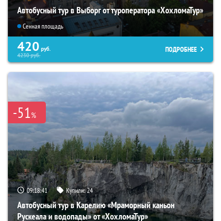
Автобусный тур в Выборг от туроператора «ХохломаТур»
Сенная площадь
420
ПОДРОБНЕЕ
руб.
4230
руб.
-51
%
09:18:39
Купили:
24
Автобусный тур в Карелию «Мраморный каньон
Рускеала и водопады» от «ХохломаТур»