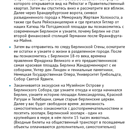
которого открывается вид на Рейхстаг и Правительственный
квартал. Затем вы спуститесь вниз и рассматрите все вблизи.
Далее через Брандербургские ворота, символ
разъединенного города к Мемориалу Жертвам Холокоста, а
также где была Рейхсканцелярия и где прятался Гитлер от
наших Катюш. На Потсдамской площади вы познакомитесь с
современным Берлином и узнаете, почему Берлин не стал
второй финансовой столицей Германии после Франкфурта-
на-Майне.
Затем вы отправитесь по следу Берлинской Стены, осматрите
ее остатки и узнаете о жизни в разделенном городе. После
вы познакомитесь с Берлином 18-го века, времена
правления Фридриха Великого и его предшественников:
самая красивая площадь Берлина Жандарменмаркт с ее
соборами, Унтер ден Линден и гениальные памятники,
Немецкая Государственная Опера, Университет Гумбольдта,
Собор Святой Ядвиги.
Заканчивается экскурсия на Музейном Острове у
Берлинского Собора, где узнаете откуда и когда начинался
Берлин, узнаете историю площади Александрплац, Красной
Ратуши и Телебашни, самые старые берлинские церкви.
Далее у вас будет свободное время ,возможность
самостоятельно ознакомится с достопримечательностями и
посетить зоопарк. Берлинский зоопарк - один из
крупнейших в мире, в нём почти 15 тысяч животных.
(Входные билеты на общественный транспорт в посещаемые
объекты оплачиваются дополнительно, самостоятельно)