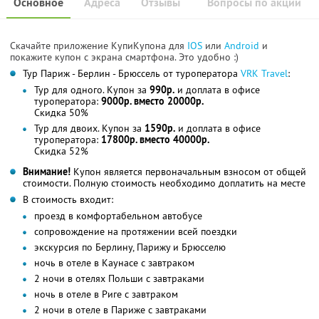
Основное
Адреса
Отзывы
Вопросы по акции
Скачайте приложение КупиКупона для
IOS
или
Android
и
покажите купон с экрана смартфона. Это удобно :)
Тур Париж - Берлин - Брюссель от туроператора
VRK Travel
:
Тур для одного. Купон за
990р.
и доплата в офисе
туроператора:
9000р. вместо 20000р.
Скидка 50%
Тур для двоих. Купон за
1590р.
и доплата в офисе
туроператора:
17800р. вместо 40000р.
Скидка 52%
Внимание!
Купон является первоначальным взносом от общей
стоимости. Полную стоимость необходимо доплатить на месте
В стоимость входит:
проезд в комфортабельном автобусе
сопровождение на протяжении всей поездки
экскурсия по Берлину, Парижу и Брюсселю
ночь в отеле в Каунасе с завтраком
2 ночи в отелях Польши с завтраками
ночь в отеле в Риге с завтраком
2 ночи в отеле в Париже с завтраками